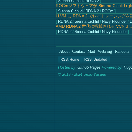
Sienna Cichlid
/
RDNA 2
ROCmソフトウェアが Sienna Cichlid
Sienna Cichlid
/
RDNA 2
/
ROCm
LLVM に RDNA 2 でレイトレーシン
RDNA 2
/
Sienna Cichlid
/
Navy Flounder
/
AMD RDNA 2 世代に搭載される VCN 
RDNA 2
/
Sienna Cichlid
/
Navy Flounder
About
Contact
Mail
Webring
Random
Hosted by
Github Pages
Powered by
Hugo
© 2019 - 2024 Umio-Yasuno