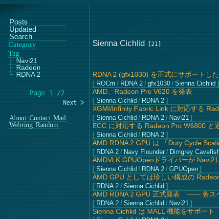
Posts
Updated
Search
Sienna Cichlid
Category
Tag
Navi21
Radeon
RDNA 2
RDNA 2 (gfx1030) を正式にサポートした
ROCm
/
RDNA 2
/
gfx1030
/
Sienna Cichlid
AMD、Radeon Pro V620 を発表
Page 1 /2
Sienna Cichlid
/
RDNA 2
Next ᐳ
XGMI/Infinity Fabric Link に対応する 
Sienna Cichlid
/
RDNA 2
/
Navi21
About
Contact
Mail
Webring
Random
ECC に対応する Radeon Pro W6800
Sienna Cichlid
/
RDNA 2
AMD RDNA 2 GPU は 「Duty Cycle S
RDNA 2
/
Navy Flounder
/
Dimgrey Cavefis
AMDVLK GPUOpenドライバーが Navi21/S
Sienna Cichlid
/
RDNA 2
/
GPUOpen
AMD GPU としては珍しい構成の Radeon 
RDNA 2
/
Sienna Cichlid
AMD RDNA 2 GPU 正式発表 ―― 各スペ
RDNA 2
/
Sienna Cichlid
/
Navi21
Sienna Cichlid は MALL 機能をサポート