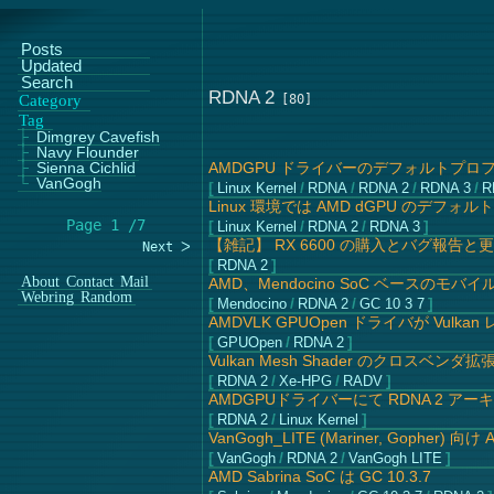
Posts
Updated
Search
RDNA 2
Category
Tag
Dimgrey Cavefish
Navy Flounder
Sienna Cichlid
AMDGPU ドライバーのデフォルトプロフ
VanGogh
Linux Kernel
/
RDNA
/
RDNA 2
/
RDNA 3
/
R
Linux 環境では AMD dGPU のデフォル
Page 1 /7
Linux Kernel
/
RDNA 2
/
RDNA 3
【雑記】 RX 6600 の購入とバグ報告と
Next ᐳ
RDNA 2
About
Contact
Mail
AMD、Mendocino SoC ベースのモバイル
Webring
Random
Mendocino
/
RDNA 2
/
GC 10 3 7
AMDVLK GPUOpen ドライバが Vulk
GPUOpen
/
RDNA 2
Vulkan Mesh Shader のクロスベンダ拡張
RDNA 2
/
Xe-HPG
/
RADV
AMDGPUドライバーにて RDNA 2 アーキテ
RDNA 2
/
Linux Kernel
VanGogh_LITE (Mariner, Gop
VanGogh
/
RDNA 2
/
VanGogh LITE
AMD Sabrina SoC は GC 10.3.7