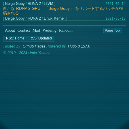
Beige Goby
/
RDNA 2
/
LLVM
2021-05-14
新たな RDNA 2 GPU、「Beige Goby」 をサポートするパッチが投
稿される
Beige Goby
/
RDNA 2
/
Linux Kernel
2021-05-13
About
Contact
Mail
Webring
Random
Page Top
Hosted by
Github Pages
Powered by
Hugo 0.157.0
© 2019 - 2024 Umio-Yasuno