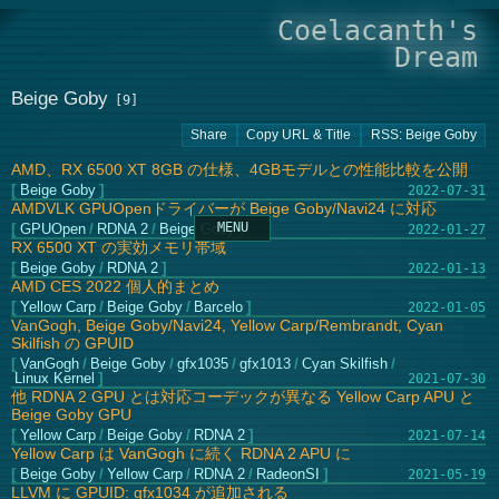
Coelacanth's
Dream
Beige Goby
AMD、RX 6500 XT 8GB の仕様、4GBモデルとの性能比較を公開
Beige Goby
2022-07-31
AMDVLK GPUOpenドライバーが Beige Goby/Navi24 に対応
GPUOpen
/
RDNA 2
/
Beige Goby
2022-01-27
RX 6500 XT の実効メモリ帯域
Beige Goby
/
RDNA 2
2022-01-13
AMD CES 2022 個人的まとめ
Yellow Carp
/
Beige Goby
/
Barcelo
2022-01-05
VanGogh, Beige Goby/Navi24, Yellow Carp/Rembrandt, Cyan
Skilfish の GPUID
VanGogh
/
Beige Goby
/
gfx1035
/
gfx1013
/
Cyan Skilfish
/
Linux Kernel
2021-07-30
他 RDNA 2 GPU とは対応コーデックが異なる Yellow Carp APU と
Beige Goby GPU
Yellow Carp
/
Beige Goby
/
RDNA 2
2021-07-14
Yellow Carp は VanGogh に続く RDNA 2 APU に
Beige Goby
/
Yellow Carp
/
RDNA 2
/
RadeonSI
2021-05-19
LLVM に GPUID: gfx1034 が追加される