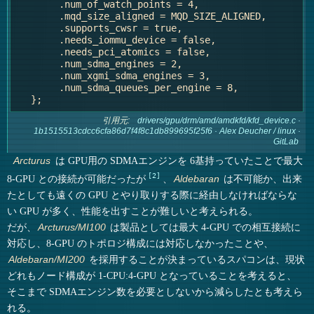
   	.num_of_watch_points = 4,

   	.mqd_size_aligned = MQD_SIZE_ALIGNED,

   	.supports_cwsr = true,

   	.needs_iommu_device = false,

   	.needs_pci_atomics = false,

   	.num_sdma_engines = 2,

   	.num_xgmi_sdma_engines = 3,

   	.num_sdma_queues_per_engine = 8,

引用元:
drivers/gpu/drm/amd/amdkfd/kfd_device.c ·
1b1515513cdcc6cfa86d7f4f8c1db899695f25f6 · Alex Deucher / linux ·
GitLab
は GPU用の SDMAエンジンを 6基持っていたことで最大
Arcturus
2
8-GPU との接続が可能だったが
、
は不可能か、出来
Aldebaran
たとしても遠くの GPU とやり取りする際に経由しなければならな
い GPU が多く、性能を出すことが難しいと考えられる。
だが、
は製品としては最大 4-GPU での相互接続に
Arcturus/MI100
対応し、8-GPU のトポロジ構成には対応しなかったことや、
を採用することが決まっているスパコンは、現状
Aldebaran/MI200
どれもノード構成が 1-CPU:4-GPU となっていることを考えると、
そこまで SDMAエンジン数を必要としないから減らしたとも考えら
れる。