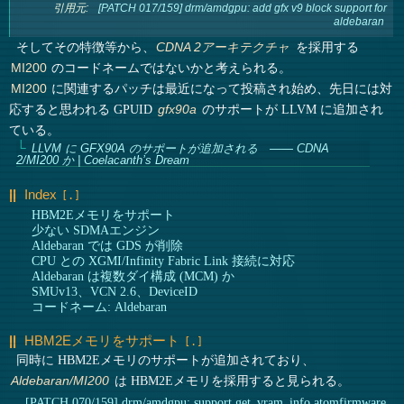
引用元:
[PATCH 017/159] drm/amdgpu: add gfx v9 block support for
aldebaran
そしてその特徴等から、
を採用する
CDNA 2アーキテクチャ
のコードネームではないかと考えられる。
MI200
に関連するパッチは最近になって投稿され始め、先日には対
MI200
応すると思われる GPUID
のサポートが LLVM に追加され
gfx90a
ている。
LLVM に GFX90A のサポートが追加される ―― CDNA
2/MI200 か | Coelacanth’s Dream
Index
HBM2Eメモリをサポート
少ない SDMAエンジン
Aldebaran では GDS が削除
CPU との XGMI/Infinity Fabric Link 接続に対応
Aldebaran は複数ダイ構成 (MCM) か
SMUv13、VCN 2.6、DeviceID
コードネーム: Aldebaran
HBM2Eメモリをサポート
同時に HBM2Eメモリのサポートが追加されており、
は HBM2Eメモリを採用すると見られる。
Aldebaran/MI200
[PATCH 070/159] drm/amdgpu: support get_vram_info atomfirmware