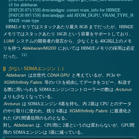
i/f for aldebaran
[PATCH 071/159] drm/amdgpu: correct vram_info for HBM2E
[PATCH 097/159] drm/amdpgu: add ATOM_DGPU_VRAM_TYPE_H
BM2E vram type
HBM2メモリではスタックあたり最大 8GB までだったが、HBM2E
メモリではスタックあたり 16GB という容量をサポートしており、
システムの開発者の発言から、少なくとも 40GB以上のメモ
LUMI
リを持つ
においては HBM2Eメモリの採用は必定
Aldebaran/MI200
1
だった。
少ない SDMAエンジン
は次世代
と考えているが、PCIe や
Aldebaran
CDNA GPU
等のバスを経由してデータをコピー、転送す
XGMI/Infinity Fabric
る際に用いられる SDMAエンジン/コントローラーの数は
Arcturus
よりも少なくなっている。
は SDMAエンジン 8基を持ち、内 2基は CPU とのデータ
Arcturus
のやり取りに使われ、残り 6基は
に最適化さ
XGMI/Infinity Fabric
れた GPU間通信用のものとなる。
対し
は、CPU用に 2基というのは変わらないが、GPU間
Aldebaran
用の SDMAエンジンは 3基に減っている。