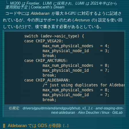
MI200 は Frontier、LUMI に採用され、LUMI は 2021年半ばから
運用開始予定 | Coelacanth’s Dream
コード中には
が最大 8-GPU に対応するように記述さ
Aldebaran
れているが、今の所はサポートのため (
の) 設定を使い回
Arcturus
しているだけで、後で書き直す必要があるとしている。
   	switch (adev->asic_type) {

   	case CHIP_VEGA20:

   		max_num_physical_nodes   = 4;

   		max_physical_node_id     = 3;

   		break;

   	case CHIP_ARCTURUS:

   		max_num_physical_nodes   = 8;

   		max_physical_node_id     = 7;

   		break;

   	case CHIP_ALDEBARAN:

   		/* just using duplicates for Aldebaran support, revisit later */

   		max_num_physical_nodes   = 8;

   		max_physical_node_id     = 7;

引用元:
drivers/gpu/drm/amd/amdgpu/gfxhub_v1_1.c · amd-staging-drm-
next-aldebaran · Alex Deucher / linux · GitLab
Aldebaran では GDS が削除