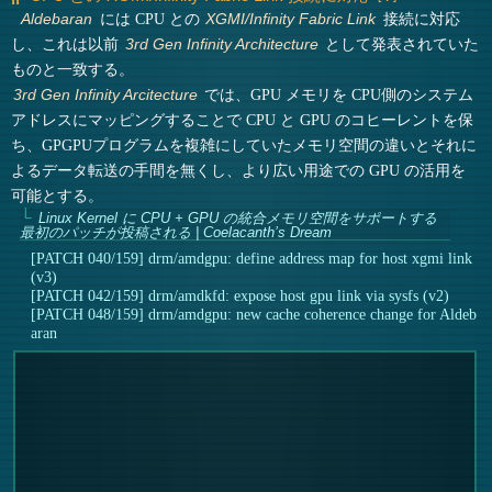
には CPU との
接続に対応
Aldebaran
XGMI/Infinity Fabric Link
し、これは以前
として発表されていた
3rd Gen Infinity Architecture
ものと一致する。
では、GPU メモリを CPU側のシステム
3rd Gen Infinity Arcitecture
アドレスにマッピングすることで CPU と GPU のコヒーレントを保
ち、GPGPUプログラムを複雑にしていたメモリ空間の違いとそれに
よるデータ転送の手間を無くし、より広い用途での GPU の活用を
可能とする。
Linux Kernel に CPU + GPU の統合メモリ空間をサポートする
最初のパッチが投稿される | Coelacanth’s Dream
[PATCH 040/159] drm/amdgpu: define address map for host xgmi link
(v3)
[PATCH 042/159] drm/amdkfd: expose host gpu link via sysfs (v2)
[PATCH 048/159] drm/amdgpu: new cache coherence change for Aldeb
aran