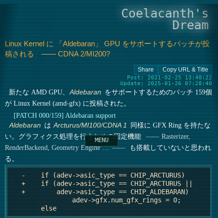
Coelacanth's
Dream
Linux Kernel に 「Aldebaran」 GPU をサポートするパッチが投
稿される ―― CDNA 2/MI200?
Post: 2021-02-25 13:40:22
Update: 2025-01-26 07:28:40
新たな AMD GPU、
をサポートするためのパッチ 159個
Aldebaran
が Linux Kernel (amd-gfx) に投稿された。
[PATCH 000/159] Aldebaran support
は
同様に GFX Ring を持たな
Aldebaran
Arcturus/MI100/CDNA 1
い。グラフィクス処理を行うための固定機能
Rasterizer,
も搭載していないと思われ
RenderBackend, Geometry Engine …
る。
   -	if (adev->asic_type == CHIP_ARCTURUS)

   +	if (adev->asic_type == CHIP_ARCTURUS ||

   +	    adev->asic_type == CHIP_ALDEBARAN)

    		adev->gfx.num_gfx_rings = 0;
