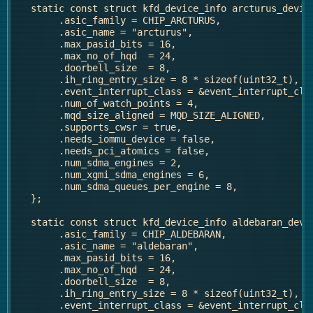
   static const struct kfd_device_info arcturus_device
   	.asic_family = CHIP_ARCTURUS,

   	.asic_name = "arcturus",

   	.max_pasid_bits = 16,

   	.max_no_of_hqd	= 24,

   	.doorbell_size	= 8,

   	.ih_ring_entry_size = 8 * sizeof(uint32_t),

   	.event_interrupt_class = &event_interrupt_class_v9,

   	.num_of_watch_points = 4,

   	.mqd_size_aligned = MQD_SIZE_ALIGNED,

   	.supports_cwsr = true,

   	.needs_iommu_device = false,

   	.needs_pci_atomics = false,

   	.num_sdma_engines = 2,

   	.num_xgmi_sdma_engines = 6,

   	.num_sdma_queues_per_engine = 8,

   };

   static const struct kfd_device_info aldebaran_devic
   	.asic_family = CHIP_ALDEBARAN,

   	.asic_name = "aldebaran",

   	.max_pasid_bits = 16,

   	.max_no_of_hqd	= 24,

   	.doorbell_size	= 8,

   	.ih_ring_entry_size = 8 * sizeof(uint32_t),

   	.event_interrupt_class = &event_interrupt_class_v9,
