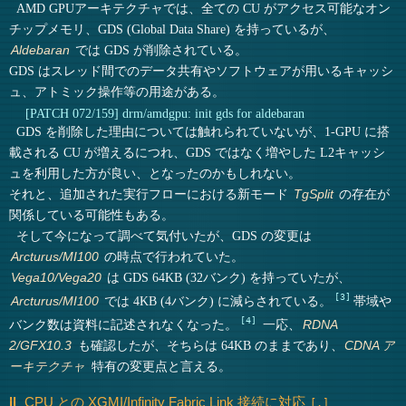
AMD GPUアーキテクチャでは、全ての CU がアクセス可能なオン
チップメモリ、GDS (Global Data Share) を持っているが、
では GDS が削除されている。
Aldebaran
GDS はスレッド間でのデータ共有やソフトウェアが用いるキャッシ
ュ、アトミック操作等の用途がある。
[PATCH 072/159] drm/amdgpu: init gds for aldebaran
GDS を削除した理由については触れられていないが、1-GPU に搭
載される CU が増えるにつれ、GDS ではなく増やした L2キャッシ
ュを利用した方が良い、となったのかもしれない。
それと、追加された実行フローにおける新モード
の存在が
TgSplit
関係している可能性もある。
そして今になって調べて気付いたが、GDS の変更は
の時点で行われていた。
Arcturus/MI100
は GDS 64KB (32バンク) を持っていたが、
Vega10/Vega20
3
では 4KB (4バンク) に減らされている。
帯域や
Arcturus/MI100
4
バンク数は資料に記述されなくなった。
一応、
RDNA
も確認したが、そちらは 64KB のままであり、
2/GFX10.3
CDNA ア
特有の変更点と言える。
ーキテクチャ
CPU との XGMI/Infinity Fabric Link 接続に対応