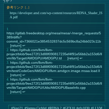
うか？
参考リンク
https://developer.amd.com/wp-content/resources/RDNA_Shader_IS
A.pdf
https://gitlab.freedesktop.org/mesa/mesa/-/merge_requests/5
389/diffs?
commit_id=7366021e3854532837dc5c569bc8a24bb023c11b
↩︎
https://github.com/llvm/llvm-
project/blob/9ee272f13d88f090817235ef4f91e56bb2a153d6/ll
vm/lib/Target/AMDGPU/AMDGPU.td
↩︎
https://github.com/llvm/llvm-
project/blob/9ee272f13d88f090817235ef4f91e56bb2a153d6/ll
vm/test/CodeGen/AMDGPU/llvm.amdgcn.image.msaa.load.ll
↩︎
https://github.com/llvm/llvm-
project/blob/9ee272f13d88f090817235ef4f91e56bb2a153d6/ll
vm/lib/Target/AMDGPU/Utils/AMDGPUBaseInfo.cpp
↩︎
#Navi21
#Sienna Cichlid
#RDNA 2
#GFX10
#gfx1030
#LLVM