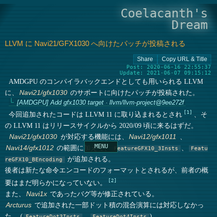
Coelacanth's
Dream
LLVM に Navi21/GFX1030 へ向けたパッチが投稿される
Post: 2020-06-16 22:55:37
Update: 2021-06-07 09:15:12
AMDGPU のコンパイラバックエンドとしても用いられる LLVM
に、
のサポートに向けたパッチが投稿された。
Navi21/gfx1030
[AMDGPU] Add gfx1030 target · llvm/llvm-project@9ee272f
1
今回追加されたコードは LLVM 11 に取り込まれるとされ
、そ
の LLVM 11 はリリースサイクルから 2020/09 頃に来るはずだ。
が対応する機能には、
、
Navi21/gfx1030
Navi12/gfx1011
の範囲に加えて、
、
Navi14/gfx1012
FeatureGFX10_3Insts
Featu
が追加される。
reGFX10_BEncoding
後者は新たな命令エンコードのフォーマットとされるが、前者の概
2
要はまだ明らかになっていない。
また、
であったバグ等が修正されている。
Navi1x
で追加された一部ドット積の混合演算には対応しなかっ
Arcturus
た。 (
、
)
FeatureDot3Insts
FeatureDot4Insts