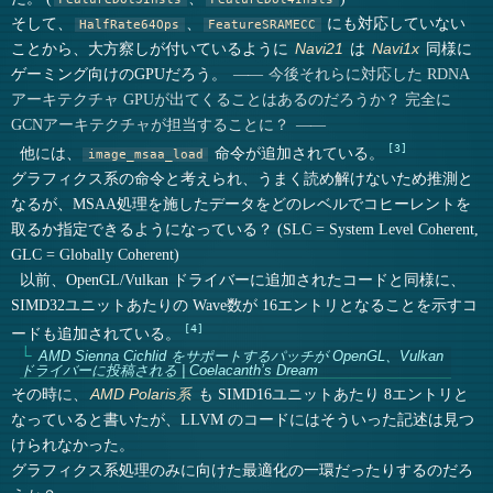
そして、
、
にも対応していない
HalfRate64Ops
FeatureSRAMECC
ことから、大方察しが付いているように
は
同様に
Navi21
Navi1x
ゲーミング向けのGPUだろう。
今後それらに対応した RDNA
アーキテクチャ GPUが出てくることはあるのだろうか？ 完全に
GCNアーキテクチャが担当することに？
3
他には、
命令が追加されている。
image_msaa_load
グラフィクス系の命令と考えられ、うまく読め解けないため推測と
なるが、MSAA処理を施したデータをどのレベルでコヒーレントを
取るか指定できるようになっている？ (SLC = System Level Coherent,
GLC = Globally Coherent)
以前、OpenGL/Vulkan ドライバーに追加されたコードと同様に、
SIMD32ユニットあたりの Wave数が 16エントリとなることを示すコ
4
ードも追加されている。
AMD Sienna Cichlid をサポートするパッチが OpenGL、Vulkan
ドライバーに投稿される | Coelacanth’s Dream
その時に、
も SIMD16ユニットあたり 8エントリと
AMD Polaris系
なっていると書いたが、LLVM のコードにはそういった記述は見つ
けられなかった。
グラフィクス系処理のみに向けた最適化の一環だったりするのだろ