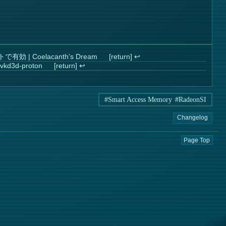
効 | Coelacanth’s Dream
↩︎
vkd3d-proton
↩︎
#Smart Access Memory
#RadeonSI
Changelog
Page Top