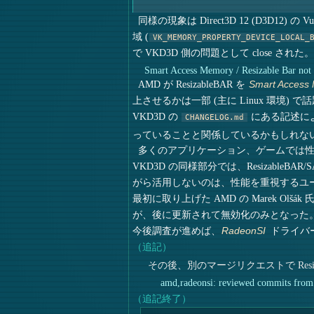
同様の現象は Direct3D 12 (D3D12) の 
域 (
VK_MEMORY_PROPERTY_DEVICE_LOCAL_
で VKD3D 側の問題として close された。
Smart Access Memory / Resizable Bar not 
AMD が ResizableBAR を
Smart Access
上させるかは一部 (主に Linux 環境)
VKD3D の
にある記述によ
CHANGELOG.md
っていることと関係しているかもしれな
多くのアプリケーション、ゲームでは
VKD3D の同様部分では、Resizab
がら活用しないのは、性能を重視するユ
最初に取り上げた AMD の Marek
が、後に更新されて無効化のみとなった
今後調査が進めば、
ドライバー
RadeonSI
（追記）
その後、別のマージリクエストで Resi
amd,radeonsi: reviewed commits from 
（追記終了）