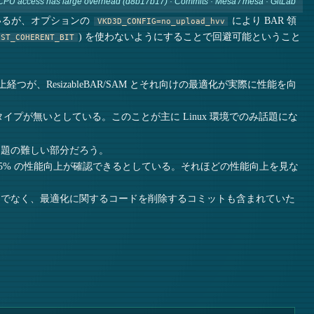
CPU access has large overhead (d8b17b17) · Commits · Mesa / mesa · GitLab
いるが、オプションの
により BAR 領
VKD3D_CONFIG=no_upload_hvv
) を使わないようにすることで回避可能ということ
OST_COHERENT_BIT
が、ResizableBAR/SAM とそれ向けの最適化が実際に性能を向
タイプが無いとしている。このことが主に Linux 環境でのみ話題にな
問題の難しい部分だろう。
 10-15% の性能向上が確認できるとしている。それほどの性能向上を見な
効化だけでなく、最適化に関するコードを削除するコミットも含まれていた
。