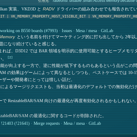
引用元:
radeonsi: disable Smart Access Memory because 
Vulkan 実装、VKD3D と
ドライバーの組み合わせでも報告されて
RADV
BIT | VK_MEMORY_PROPERTY_HOST_VISIBLE_BIT | VK_MEMORY_PROPERTY_H
working on B550 boards (#7993) · Issues · Mesa / mesa · GitLab
という名前を付けてマーケティング的に打ち出してから 2年以上経つ
 Memory
 で話題になり続けていると感じる。
れば、D3D12 では BAR 領域を明示的に使用可能とするヒープメモリ
2
い。
性能が向上する一方で、逆に性能が低下するものもあるという点がこの
leBAR/SAM の効果はゲームによって異なるとしつつも、ベストケースでは
ーザーや開発者にとっては惜しい話だ。
 Olšák 氏によるマージリクエストも、当初は最適化のデフォルトでの無
。
で ResizableBAR/SAM 向けの最適化が再度有効化されるかもしれない
zableBAR/SAM の最適化に関するコードが削除された。
!21403 (!21641) · Merge requests · Mesa / mesa · GitLab