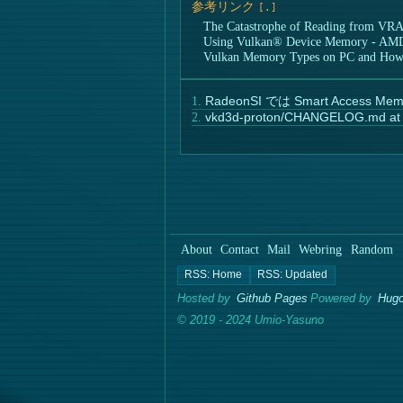
参考リンク
The Catastrophe of Reading from VR
Using Vulkan® Device Memory - A
Vulkan Memory Types on PC and How
RadeonSI では Smart Access
vkd3d-proton/CHANGELOG.md at 
About
Contact
Mail
Webring
Random
Hosted by
Github Pages
Powered by
Hugo
© 2019 - 2024 Umio-Yasuno