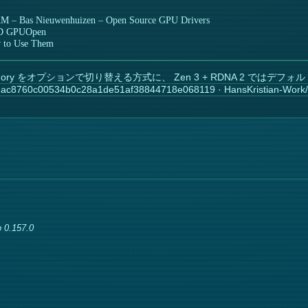
AM – Bas Nieuwenhuizen – Open Source GPU Drivers
MD GPUOpen
 to Use Them
 Memory をオプションで切り替える方式に、 Zen 3 + RDNA 2 ではデフォルトで有
ac8760c00534b0c28a1de51af38844718e068119 · HansKristian-Work/
 0.157.0