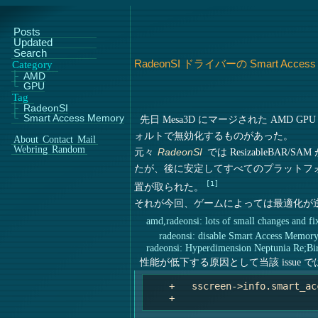
Posts
Updated
Search
RadeonSI ドライバーの Smart Ac
Category
AMD
GPU
Tag
RadeonSI
Smart Access Memory
先日 Mesa3D にマージされた AMD GPU
ォルトで無効化するものがあった。
About
Contact
Mail
Webring
Random
元々
では ResizableBAR
RadeonSI
たが、後に安定してすべてのプラットフ
1
置が取られた。
それが今回、ゲームによっては最適化が
amd,radeonsi: lots of small changes and f
radeonsi: disable Smart Access Memory
radeonsi: Hyperdimension Neptunia Re;Bir
性能が低下する原因として当該 issue 
    +   sscreen->info.smart_ac