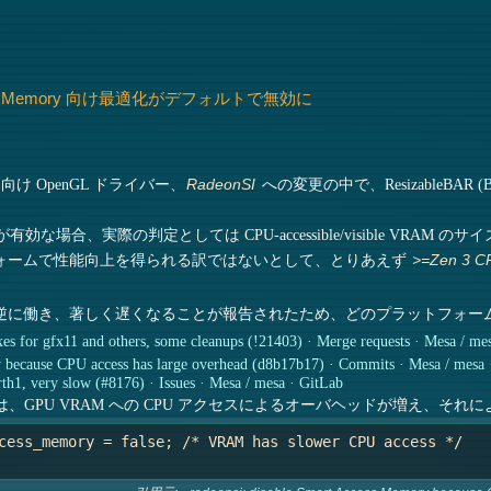
cess Memory 向け最適化がデフォルトで無効に
 向け OpenGL ドライバー、
への変更の中で、ResizableBAR (Base
RadeonSI
/SAM が有効な場合、実際の判定としては CPU-accessible/visibl
ォームで性能向上を得られる訳ではないとして、とりあえず
>=Zen 3 C
逆に働き、著しく遅くなることが報告されたため、どのプラットフォー
ixes for gfx11 and others, some cleanups (!21403) · Merge requests · Mesa / me
 because CPU access has large overhead (d8b17b17) · Commits · Mesa / mesa 
th1, very slow (#8176) · Issues · Mesa / mesa · GitLab
では、GPU VRAM への CPU アクセスによるオーバヘッドが増え、そ
cess_memory = false; /* VRAM has slower CPU access */
