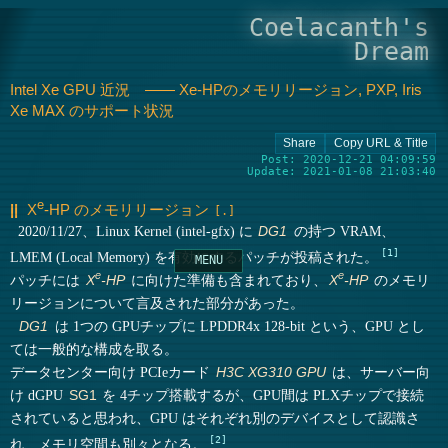
Coelacanth's
Dream
Intel Xe GPU 近況 ―― Xe-HPのメモリリージョン, PXP, Iris
Xe MAX のサポート状況
Post: 2020-12-21 04:09:59
Update: 2021-01-08 21:03:40
e
X
-HP
のメモリリージョン
2020/11/27、Linux Kernel (intel-gfx) に
の持つ VRAM、
DG1
1
LMEM (Local Memory) を有効にするパッチが投稿された。
e
e
パッチには
に向けた準備も含まれており、
のメモリ
X
-HP
X
-HP
リージョンについて言及された部分があった。
は 1つの GPUチップに LPDDR4x 128-bit という、GPU とし
DG1
ては一般的な構成を取る。
データセンター向け PCIeカード
は、サーバー向
H3C XG310 GPU
け dGPU
を 4チップ搭載するが、GPU間は PLXチップで接続
SG1
されていると思われ、GPU はそれぞれ別のデバイスとして認識さ
2
れ、メモリ空間も別々となる。