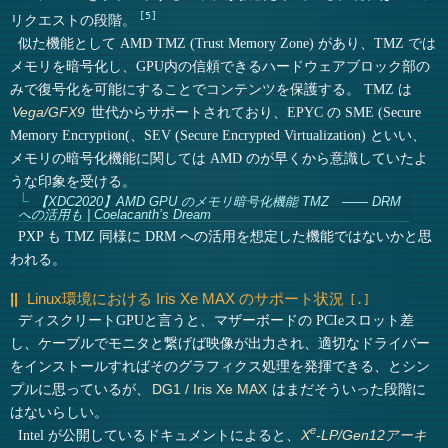
5
リクエストの段階。
似た機能として AMD TMZ (Trust Memory Zone) があり、TMZ では
メモリを暗号化し、GPU内の信頼できるハードウェアブロック部の
みで復号化を可能にすることでコンテンツを保護する。 TMZ は
世代からサポートされており、EPYC の SME (Secure
Vega/GFX9
Memory Encryption(、SEV (Secure Encrypted Virtualization) といい、
メモリの暗号化機能に関しては AMD のが早くから意識していたよ
うな印象を受ける。
【XDC2020】AMD GPU のメモリ暗号化機能 TMZ ―― DRM
への活用も | Coelacanth’s Dream
PXP も TMZ 同様に DRM への活用を想定した機能ではないかと思
われる。
Linux環境における Iris Xe MAX のサポート状況
ディスクリートGPUと言うと、マザーボードの PCIeスロット差
し、ケーブルでモニタと繋げば映像が出力され、適切なドライバー
をインストールすればそのグラフィクス処理を発揮できる、とシン
プルに思っているが、
はまだそういった段階に
DG1 / Iris Xe MAX
はないらしい。
e
Intel が公開しているドキュメントによると、
X
-LP
/Gen12アーキ