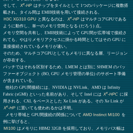
e
そして、
はチップをタイルとして 1つのパッケージに複数搭
X
-HP
載され、タイル間は EMIB技術を用いて接続される。
e
と異なるのは、
はマルチコアGPUである
H3C XG310 GPU
X
-HP
ように動作し、単一のメモリ空間となる (だろう) 点。
メモリ空間を共有し、EMIB技術によって GPU間が広帯域で接続さ
れても、やはりメモリアクセスに掛かる時間としてはその GPU に
直接接続されているメモリが速い。
そのため、マルチコアGPUとしてもメモリに異なる層、リージョン
が存在する。
パッチではそれを区別するため、LMEM とは別に SHMEM のバッ
ファーオブジェクト (BO, GPU メモリ管理の単位) のサポート準備
が含まれている。
他社の GPU間接続には、NVIDIA は NVLink、AMD は Infinity
e
Fabric (xGMI) といった名前があり、そして Intel には
に採
X
-HPC
用される、CXL をベースとした Xe Link がある。その Xe Link が
e
に置いても使われるかは不明。
X
-HP
メモリ帯域と GPU間接続の関係について
を
AMD Instinct MI100
例に挙げると、
はメモリに HBM2 32GB を採用しており、メモリバス幅は
MI100