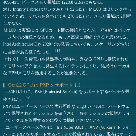
4096-bit、ピークメモリ帯域は 1228.8 GB/s にもなる。
対し Infinity Fabric はリンクあたり 92 GB/s、
は 3リンク持っ
MI100
ているため、それらを合わせても 276 GB/s と、メモリ帯域の 2割程
しかない。
e
は実際には GPUカード間の接続となるが、
はパッケ
MI100
X
-HP
ージ内での接続となるため、もっと高速に接続できると思われる。
Intel Architecture Day 2020 での発表においても、スケーリング性能
3
に自信がある様子だった。
それでも、消費電力や発熱等の制約や、異なる GPU に接続された
メモリへのアクセスに発生するレイテンシにより、結局はローカル
な HBMメモリを活用することが重要となる。
Gen12 GPU は PXP をサポート
2020/11/14 に、PXP (Protected Xe Path) をサポートするパッチが投
4
稿された。
PXP はユーザースペースで実行可能な ring3 レベルに、ハードウェ
アで保護されたセッションを確立させ、各セッションの状態とライ
フサイクルを管理するのに役立つ機能とされている。
ユーザースペース側では、
、
ドライ
Iris (OpenGL)
ANV (Vulkan)
バーに PXP をサポートするパッチが投稿されている。現在はマージ