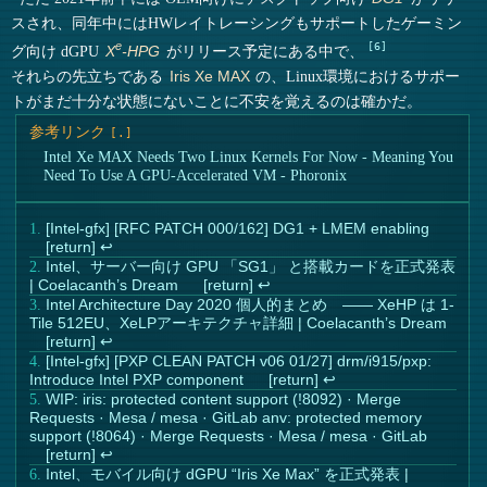
スされ、同年中にはHWレイトレーシングもサポートしたゲーミン
e
6
グ向け dGPU
がリリース予定にある中で、
X
-HPG
それらの先立ちである
の、Linux環境におけるサポー
Iris Xe MAX
トがまだ十分な状態にないことに不安を覚えるのは確かだ。
参考リンク
Intel Xe MAX Needs Two Linux Kernels For Now - Meaning You
Need To Use A GPU-Accelerated VM - Phoronix
[Intel-gfx] [RFC PATCH 000/162] DG1 + LMEM enabling
↩︎
Intel、サーバー向け GPU 「SG1」 と搭載カードを正式発表
| Coelacanth’s Dream
↩︎
Intel Architecture Day 2020 個人的まとめ ―― XeHP は 1-
Tile 512EU、XeLPアーキテクチャ詳細 | Coelacanth’s Dream
↩︎
[Intel-gfx] [PXP CLEAN PATCH v06 01/27] drm/i915/pxp:
Introduce Intel PXP component
↩︎
WIP: iris: protected content support (!8092) · Merge
Requests · Mesa / mesa · GitLab
anv: protected memory
support (!8064) · Merge Requests · Mesa / mesa · GitLab
↩︎
Intel、モバイル向け dGPU “Iris Xe Max” を正式発表 |