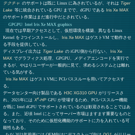
のサポートは既に Linux に為されているが、それは
テクチャ
Tiger
等に統合されている GPU までで、dGPU である
Lake
Iris Xe MAX
のサポート作業はまだ進行中だとされている。
GPGPU: Intel Iris Xe MAX graphics
現在では早期アクセスとして、仮想環境を構築、異なる Linux
Kernel を 2つインストールし、
はゲストVM で動作させ
Iris Xe MAX
る手段を提供している。
ディスプレイ出力は
の iGPU側から行ない、
Tiger Lake
Iris Xe
でグラフィクス処理、GPGPU、メディアエンコードを実行で
MAX
きるが、やはりユーザーが一般的に見て、求めるシステムとは離れ
ている気がする。
はゲストVMに PCIパススルーを用いてアクセスす
Iris Xe MAX
る。
データセンター向け製品である
がリリースさ
H3C XG310 GPU
e
れ、2021年には
GPU が登場するため、PCIパススルー機能
X
-HP
が既に Intel dGPU でサポートされているのは歓迎されることではあ
る。また、近頃 Intel にとってサーバー市場はますます重要なものと
なっており、そのために仮想化機能のサポートに力を入れている可
能性もある。
ただ 2021年前半には OEM向けにデスクトップ向け
がリリー
DG1