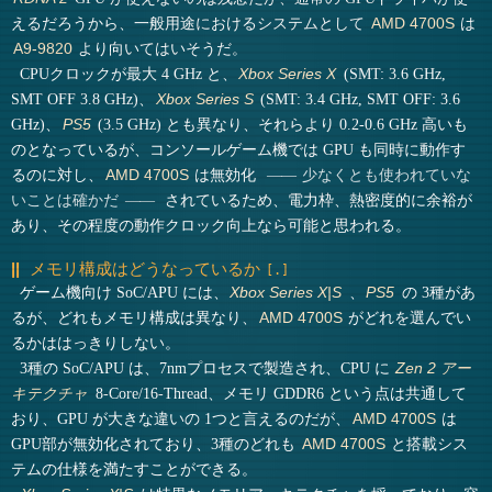
えるだろうから、一般用途におけるシステムとして
は
AMD 4700S
より向いてはいそうだ。
A9-9820
CPUクロックが最大 4 GHz と、
(SMT: 3.6 GHz,
Xbox Series X
SMT OFF 3.8 GHz)、
(SMT: 3.4 GHz, SMT OFF: 3.6
Xbox Series S
GHz)、
(3.5 GHz) とも異なり、それらより 0.2-0.6 GHz 高いも
PS5
のとなっているが、コンソールゲーム機では GPU も同時に動作す
るのに対し、
は無効化
AMD 4700S
少なくとも使われていな
されているため、電力枠、熱密度的に余裕が
いことは確かだ
あり、その程度の動作クロック向上なら可能と思われる。
メモリ構成はどうなっているか
ゲーム機向け SoC/APU には、
、
の 3種があ
Xbox Series X|S
PS5
るが、どれもメモリ構成は異なり、
がどれを選んでい
AMD 4700S
るかははっきりしない。
3種の SoC/APU は、7nmプロセスで製造され、CPU に
Zen 2 アー
8-Core/16-Thread、メモリ GDDR6 という点は共通して
キテクチャ
おり、GPU が大きな違いの 1つと言えるのだが、
は
AMD 4700S
GPU部が無効化されており、3種のどれも
と搭載シス
AMD 4700S
テムの仕様を満たすことができる。