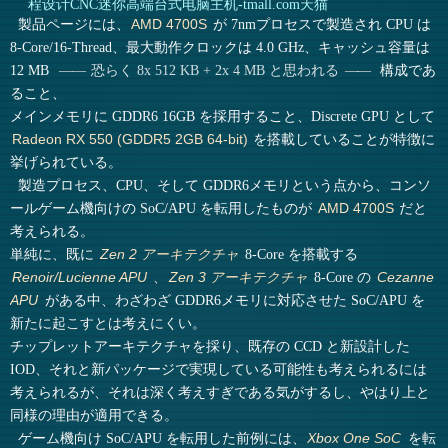
程设计CNC迷你高端台式电脑主机-tmall.com天猫
製品ページには、
が 7nmプロセスで製造され CPU は
AMD 4700S
8-Core/16-Thread、最大動作クロックは 4.0 GHz、キャッシュ容量は
12 MB
構成であ
恐らく 8x 512 KB + 2x 4 MB と思われる
ること、
メインメモリに GDDR6 16GB を採用すること、Discrete GPU として
を搭載していることが特徴に
Radeon RX 550 (GDDR5 2GB 64-bit)
挙げられている。
製造プロセス、CPU、そして GDDR6メモリという点から、コンソ
ールゲーム機向けの SoC/APU を転用したものが
だと
AMD 4700S
考えられる。
単純に、既に
8-Core を搭載する
Zen 2 アーキテクチャ
、
8-Core の
Renoir/Lucienne APU
Zen 3 アーキテクチャ
Cezanne
がある中、わざわざ GDDR6メモリに対応させた SoC/APU を
APU
新たに起こすとは考えにくい。
チップレットアーキテクチャを採り、既存の CCD と新設計した
IOD、それと新パッケージで実現している可能性も考えられるには
考えられるが、それは深く考えすぎである気がするし、やはり上と
同様の理由が適用できる。
ゲーム機向け SoC/APU を転用した前例には、
を転
Xbox One SoC