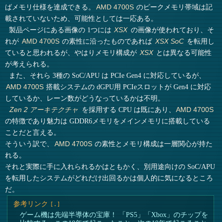
ばメモリ仕様を達成できる。
のピークメモリ帯域は記
AMD 4700S
載されていないため、可能性としては一応ある。
製品ページにある画像の 1つには
の画像が使われており、そ
XSX
れが
の素性に沿ったものであれば
を転用し
AMD 4700S
XSX SoC
ていると思われるが、やはりメモリ構成が
とは異なる可能性
XSX
が考えられる。
また、それら 3種の SoC/APU は PCIe Gen4 に対応しているが、
搭載システムの dGPU用 PCIeスロットが Gen4 に対応
AMD 4700S
しているか、レーン数がどうなっているかは不明。
を採用する CPU は既にあり、
Zen 2 アーキテクチャ
AMD 4700S
の特徴であり魅力は GDDR6メモリをメインメモリに搭載している
ことだと言える。
そういう訳で、
の素性とメモリ構成は一層関心が持た
AMD 4700S
れる。
それと実際に手に入れられるかはともかく、別用途向けの SoC/APU
を転用したシステムがどれだけ出回るかは個人的に気になるところ
だ。
参考リンク
ゲーム機は先端半導体の宝庫！ 「PS5」「Xbox」のチップを