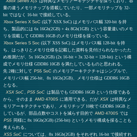
は特異なメモリアーキテクチャを採っており、容
Xbox Series X|S
量の違うメモリチップを搭載していたり、一部メモリチップを 32-
bit ではなく 16-bit で接続している。
(以下 XSX SoC) はメモリバス幅 320-bit を持
Xbox Series X SoC
ち、製品的には 6x 16Gb(2GB) + 4x 8Gb(1GB) という容量違いのメモ
リを混載して GDDR6 16GB のメモリ仕様を採っている。
(以下 XSS SoC) はメモリバス幅 128-bit を持
Xbox Series S Soc
ち、はっきりとメモリ仕様を記載した資料を見付けられなかったた
め推測だが、5x 16Gb(2GB) (2x 16-bit + 3x 32-bit = 128-bit) という構
成でメモリ仕様 GDDR6 10GB を満たしているものと思われる。
先 2種に対して
のメモリアーキテクチャはシンプルで、
PS5 SoC
メモリバス幅 256-bit、8x 16Gb(2GB)、メモリ仕様は GDDR6 16GB
となる。
,
は製品でも GDDR6 16GB という仕様である
XSX SoC
PS5 SoC
から、そのまま
に適用できる。だが
は特異なメ
AMD 4700S
XSX
モリアーキテクチャであり、メモリチップ 10枚で GDDR6 16GB と
しているが、部品点数やコストを減らす目的で
では
AMD 4700S
同様に 8x 16Gb(2GB) (256-bit) というメモリ構成を採ることも
PS5
考えられる。
については、8x 16Gb(2GB) をそれぞれ 16-bit で接続すれ
XSS SoC