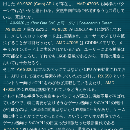
用した
が存在し、
も同様のパタ
A9-9820 (Cato) APU
AMD 4700S
ーンではないかと思われる。突然中国市場に登場する点も共通して
いる、冗談だが。
A9-9820 は Xbox One SoC と同一ダイ | Coelacanth’s Dream
と異なるのは、
が DDR3メモリに対応してお
A9-9820
A9-9820
り、メモリスロットがボード上に実装され、ユーザーがメモリを拡
張することが可能だったが、
は GDDR6メモリで、メ
AMD 4700S
モリがオンボード上に実装されているため、ユーザーによる拡張は
不可能なところだ。それでも 16GB 搭載であるから、普段の用途に
おいては十分だろう。
そして
はフルスペックではないが GPU が有効化されてお
A9-9820
り、APU として確かな要素を持っていたのに対し、
という
RX 550
エントリー向け dGPU をわざわざ搭載しているあたり、
AMD
の GPU部は無効化されていると考えられる。
4700S
そもそも現在半導体の製造キャパシティが逼迫し供給不足が叫ばれ
ている中で、特に需要がありそうなゲーム機向け SoC/APU の転用
が可能なのは、CPU部に問題はないが GPU部に不良があり、ゲーム
機に使うことができなかったから、というシナリオが想像できる。
ゲーム機向け SoC/APU の目立った特徴だった最新世代である
GPU が使えないのは残念だが、通常の GPUドライバが使
RDNA 2