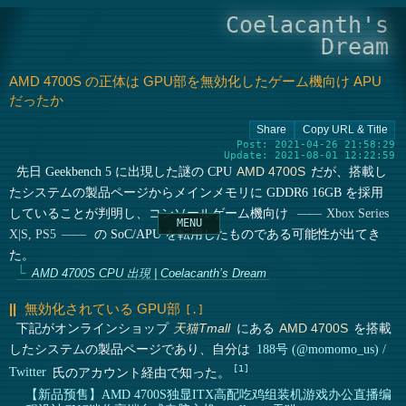
Coelacanth's
Dream
AMD 4700S の正体は GPU部を無効化したゲーム機向け APU
だったか
Post: 2021-04-26 21:58:29
Update: 2021-08-01 12:22:59
先日 Geekbench 5 に出現した謎の CPU
だが、搭載し
AMD 4700S
たシステムの製品ページからメインメモリに GDDR6 16GB を採用
していることが判明し、コンソールゲーム機向け
Xbox Series
の SoC/APU を転用したものである可能性が出てき
X|S, PS5
た。
AMD 4700S CPU 出現 | Coelacanth’s Dream
無効化されている GPU部
下記がオンラインショップ
にある
を搭載
天猫Tmall
AMD 4700S
したシステムの製品ページであり、自分は
188号 (@momomo_us) /
1
Twitter
氏のアカウント経由で知った。
【新品预售】AMD 4700S独显ITX高配吃鸡组装机游戏办公直播编