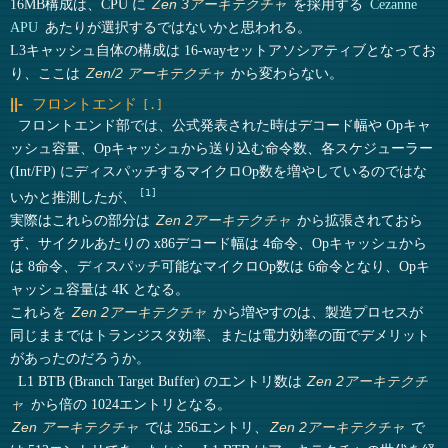
16MB構成は、CPU に
を採用する
Cezanne
Zen 3アーキテクチャ
APU
あたりが選択するではないかと思われる。
L3キャッシュ自体の構成は 16-wayセットアソシアティブとなってお
り、ここは
から変わらない。
Zen/2 アーキテクチャ
フロントエンド
フロントエンド部では、公式発表された時はデコード幅や Opキャ
ッシュ容量、Opキャッシュから送り込む命令数、各スケジューラー
(Int/FP) にディスパッチするマイクロOp数を増やしているのではな
1
いかと推測したが、
実際はこれらの部分は
から拡張されておら
Zen 2アーキテクチャ
ず、サイクルあたりの x86デコード幅は 4命令、Opキャッシュから
は 8命令、ディスパッチ可能なマイクロOp数は 6命令となり、Opキ
ャッシュ容量は 4K となる。
これらを
から増やすのは、製造プロセスが
Zen 2アーキテクチャ
同じままではトランジスタ効率、または電力効率の面でデメリット
があったのだろうか。
L1 BTB (Branch Target Buffer) のエントリ数は
Zen 2アーキテクチ
から倍の 1024エントリとなる。
ャ
では 256エントリ、
で
Zen アーキテクチャ
Zen 2アーキテクチャ