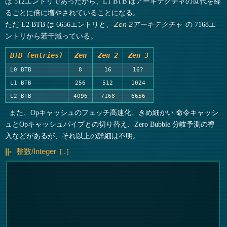
は 512エントリであったから、L1 BTB はアーキテクチャの世代を経
るごとに倍に増やされていることになる。
ただ L2 BTB は 6656エントリと、
の 7168エ
Zen 2アーキテクチャ
ントリから若干減っている。
BTB (entries)
Zen
Zen 2
Zen 3
L0 BTB
8
16
16?
L1 BTB
256
512
1024
L2 BTB
4096
7168
6656
また、Opキャッシュのフェッチ高速化、きめ細かい 命令キャッシ
ュとOpキャッシュパイプとの切り替え、Zero Bubble 分岐予測の導
入などがあるが、それ以上の詳細は不明。
整数/Integer