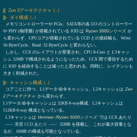
Zen 3アーキテクチャ
ダイ構成
メモリコントローラーや PCIe、SATA等の各 I/O のコントローラー
や PHY (物理層) が搭載されている IOD は
か
Ryzen 3000シリーズ
ら変わらず、CPUコアが搭載されている CCD との接続幅も、Write:
16-Byte/Cycle、Read: 32-Byte/Cycle と変わらない。
しかし、CCX のレイアウトが変更され、CPU 8-Core と L3キャッ
シュ 32MB で構成されるようになったため、CCX 間で通信するため
に IOD を経由することは減ったと思われる。同時に、レイテンシも
大きく削減された。
キャッシュ構成
コアごとに持つ、L1データ/命令キャッシュ、L2キャッシュは
Zen
から変わらず、
2アーキテクチャ
L1データ/命令キャッシュは 32KB 8-way構成、L2キャッシュは
512KB 8-way 構成となっている。
L3キャッシュは
では CCX あたり
Vermeer /Ryzen 5000シリーズ
32MB を搭載し、これが最大容量とな
実質 CCD あたり
るが、16MB の構成も可能となっている。