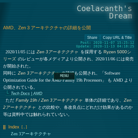
Coelacanth's
Dream
AMD、Zen 3 アーキテクチャの詳細を公開
Post: 2020-11-07 15:25:12
Update: 2020-11-13 04:18:25
2020/11/05 には
を採用する
Zen 3アーキテクチャ
Ryzen 5000シ
のレビューが各メディアより公開され、2020/11/06 には発売
リーズ
が開始された。
同時に
の詳細も公開され、「Software
Zen 3アーキテクチャ
Optimization Guide for the AMD Family 19h Processors」 も AMD より
公開されている。
Tech Docs | AMD
ただ
単体の詳細であり、
Family 19h / Zen 3アーキテクチャ
Zen
との比較や、各改良点にどれだけ効果があるのか
2アーキテクチャ
等は資料中では触れられていない。
Index
Zen 3アーキテクチャ