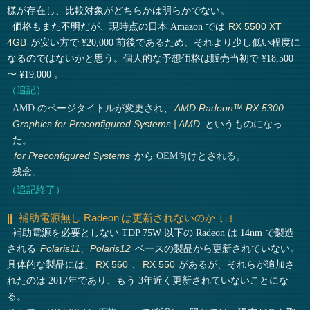
様が存在し、比較対象がどちらかは明らかでない。
価格もまた不明だが、現時点の日本 Amazon では
RX 5500 XT
が安い方で ¥20,000 前後であるため、それより少し低い程度に
4GB
なるのではないかと思う。個人的な予想価格は販売当初で ¥18,500
〜 ¥19,000 。
（追記）
AMD のページタイトルが変更され、
AMD Radeon™ RX 5300
というものになっ
Graphics for Preconfigured Systems | AMD
た。
から OEM向けとされる。
for Preconfigured Systems
残念。
（追記終了）
補助電源無し Radeon は更新されないのか
補助電源を必要としない TDP 75W 以下の Radeon は 14nm で製造
される
ベースの製品から更新されていない。
Polaris11、Polaris12
具体的な製品には、
、
があるが、それらが追加さ
RX 560
RX 550
れたのは 2017年であり、もう 3年近く更新されていないことにな
る。