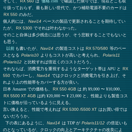
そして、
は
価格.com
で確認した限りでは、現在どこも取
RX 560
り扱っておらず、最も新しい世代で、かつ補助電源不要のカードは
のみだ。
RX 550
個人的には、
ベースの製品で更新されることを期待してい
Navi14
たが、
でそれは叶わなかった。
RX 5300
そのこと自体は多少残念には思うが、そう悲観することでもないと
も思う。
以前
も書いたが、
の製造コストは
等のベー
Navi14
RX 570/580
スとなる
よりもコストが高いと考えられ、
Polaris10
Polaris11
と比較すれば倍近くのコストだろう。
/Polaris12
それならば、消費電力を重視するようなターゲット帯は APU と
RX
でカバーし、
ではクロックと消費電力を引き上げ、そ
550
Navi14
れより上の性能帯をカバーする方が良い。
日本 Amazon での価格も、
は 約 ¥9,000 〜 ¥10,000、
RX 550 4GB
は約 ¥20,000 〜 ¥ 23,000 と、性能よりも製造コス
RX 5500 XT 4GB
トに価格が沿っているように見える。
言い換えると、性能で考えれば
はお買い得では
RX 5300 /5500 XT
ないだろうか。
下の表にあるように、
は TDP が
の倍近いも
Navi14
Polaris11/12
のとなっているが、クロックの向上とアーキテクチャの改良によ