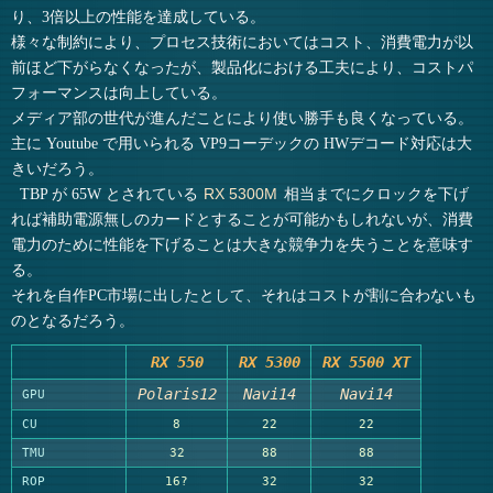
り、3倍以上の性能を達成している。
様々な制約により、プロセス技術においてはコスト、消費電力が以
前ほど下がらなくなったが、製品化における工夫により、コストパ
フォーマンスは向上している。
メディア部の世代が進んだことにより使い勝手も良くなっている。
主に Youtube で用いられる VP9コーデックの HWデコード対応は大
きいだろう。
TBP が 65W とされている
相当までにクロックを下げ
RX 5300M
れば補助電源無しのカードとすることが可能かもしれないが、消費
電力のために性能を下げることは大きな競争力を失うことを意味す
る。
それを自作PC市場に出したとして、それはコストが割に合わないも
のとなるだろう。
RX 550
RX 5300
RX 5500 XT
Polaris12
Navi14
Navi14
GPU
CU
8
22
22
TMU
32
88
88
ROP
16?
32
32