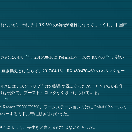
ないが、それでは RX 580 の枠内が複雑になってしまうし、中国市
5
6
スの RX 470
、2016/08/16に Polaris11ベースの RX 460
が続い
えとはならず、2017/04/18に RX 480/470/460 のスペックを一
M向けにはデスクトップ向けの製品が既にあったが、そうでない自作
Xだけは例外で、ブーストクロックが引き上げられている。
9
。
d Radeon E9560/E9390、ワークステーション向けに Polaris12ベースの
arisがカバーするミドル帯に動きはなかった。
中々に珍しく、長生きと言えるのではないだろうか。