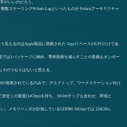
勝手がいいのだろう。
新機能、整数スケーリングやAnti-Lagといったものが Polarisアーキテクチャ
う言えるのはApple製品に搭載された
Vega12
ベースのGPUだけであ
ード型では1パッケージに納め、専有面積を減らすことの意義もオンボー
MDもそのつもりはないと思える。
 5300Mが発表されているのみで、デスクトップ、ワークステーション向け
比べて倍近くの速度(14Gbps)を持ち、16Gbitチップも合わせ、帯域と
い。メモリベンダが計画しているGDDR6 16Gbpsでは 224GB/s、