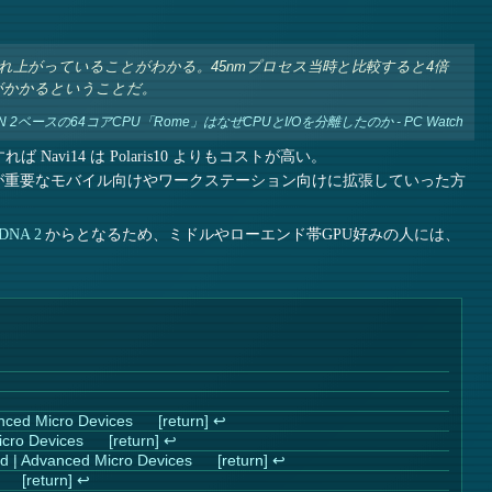
膨れ上がっていることがわかる。45nmプロセス当時と比較すると4倍
トがかかるということだ。
2ベースの64コアCPU「Rome」はなぜCPUとI/Oを分離したのか - PC Watch
Navi14 は Polaris10 よりもコストが高い。
率が重要なモバイル向けやワークステーション向けに拡張していった方
DNA 2
からとなるため、ミドルやローエンド帯GPU好みの人には、
nced Micro Devices
↩︎
cro Devices
↩︎
ld | Advanced Micro Devices
↩︎
↩︎