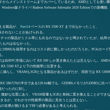
ンドからメインストリームまでカバーしているため、AMDとしても使い
版ドライバ Radeon Software Adrenalin 2020 Editionでの
き換える製品が、
Navi14
ベースの RX 5500 XT まで出なかったこと、
拡張されないことがあげられる。
アーキテクチャの製品がミドル帯にも出るのではないかと噂されていたが、結局そ
したものは出なかった。
MにHBM2を採用するのはコスト的に難しかったのだろうか。PCIeカ
る。
 XTは自作PC市場において RX 590 しか置き換えたとは言えないし、A
 RX 5500 XTより下の性能帯に位置する。
-bitに減らし、VRAMも3GBとなる製品があるはずだが、現状では RX
RX 580/570の半分である128-bit幅でも、GDDR6メモリがGDDR5に
能だったのに対し、
168GB/sと微妙な位置にあり、VRAM容量も3GBと単純に置き換えることができな
こともできるが、それがその性能帯の製品に見合うとは思えない。
ース製品の在庫が捌けるまで待つ必要があると考えられる。