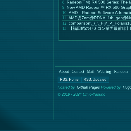
Radeon(TM) RX 500 Series: The M
New AMD Radeon™ RX 590 Graphics
AMD、Radeon Software Adre
AMD@7nm@RDNA_1th_gen@Navi
comparison\_\_\_Fiji\_-\_Polaris1
【福田昭のセミコン業界最前線】EU
About
Contact
Mail
Webring
Random
Hosted by
Github Pages
Powered by
Hugo
© 2019 - 2024 Umio-Yasuno