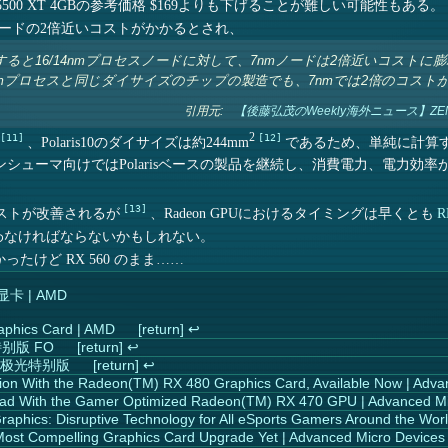
5500 XT 4GBの参考価格 $169よりも下げることが難しい可能性もある。
スノードの2倍近いコストがかかるとされ、
と16/14nmプロセスノードに対して、7nmノードは2倍近いコストに
4nmプロセスと同じダイサイズのチップの製造でも、7nmでは2倍のコス
引用元:
【後藤弘茂のWeekly海外ニュース】ZEN 
2
11
12
、Polaris10のダイサイズは約244mm
であるため、単純に計算すれば 
シューマ向けではPolarisベースの製品を継続し、消費電力、電力効
13
ストが改善されるが
、Radeon GPUにおけるタイミングは早くとも
R
もらわなければならないかもしれない。
ったけど RX 560 のまま……
 显卡 | AMD
phics Card | AMD
↩︎
特别版 FO
↩︎
金 极光特别版
↩︎
on With the Radeon(TM) RX 480 Graphics Card, Available Now | Adva
ad With the Gamer Optimized Radeon(TM) RX 470 GPU | Advanced Mi
aphics: Disruptive Technology for All eSports Gamers Around the Wor
ost Compelling Graphics Card Upgrade Yet | Advanced Micro Devices