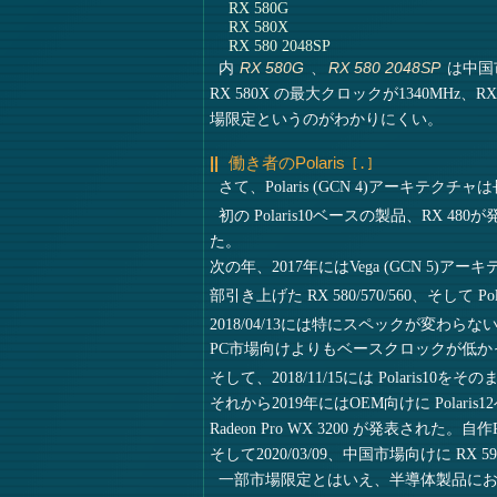
RX 580G
RX 580X
RX 580 2048SP
内
、
は中国
RX 580G
RX 580 2048SP
RX 580X の最大クロックが1340MHz、RX
場限定というのがわかりにくい。
働き者のPolaris
さて、Polaris (GCN 4)アーキテ
初の Polaris10ベースの製品、RX 480が
た。
次の年、2017年にはVega (GCN 5)ア
部引き上げた RX 580/570/560、そして P
2018/04/13には特にスペックが変わらない、
PC市場向けよりもベースクロックが低か
そして、2018/11/15には Polaris
それから2019年にはOEM向けに Polaris12ベ
Radeon Pro WX 3200 が発表され
そして2020/03/09、中国市場向けに RX
一部市場限定とはいえ、半導体製品にお