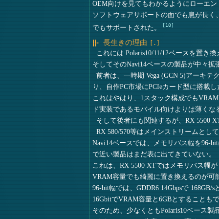
OEM向けを見てもわかるようにローエ
ソフトウェアサポートの面でも息が長く、Windows
10
でもサポートされた。
長生きの理由
これには Polaris10/11/12ベースを置
そしてそのNavi14ベースの製品が中々
前者は、一時期 Vega (GCN 5)
り、自作PC市場にPCIeカード型に搭載
これはやはり、1スタック構成でもVRA
ド実装であるモバイル向けよりは薄くな
そして後者にも関連するが、RX 5500
RX 580/570等はメインストリームとして
Navi14ベースでは、メモリバス幅を96
で近い製品はまだ表に出てきていない。
これは、RX 5500 XTではメモリバス幅が 
VRAM容量でも綺麗に置き換えるのが可
96-bit幅では、GDDR6 14Gbpsで 
16GbitでVRAM容量と6GBとする
そのため、少なくともPolaris10ベ