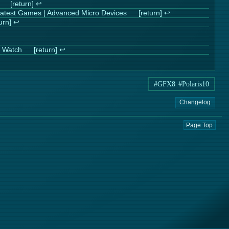
↩︎
test Games | Advanced Micro Devices
↩︎
↩︎
atch
↩︎
#GFX8
#Polaris10
Changelog
Page Top