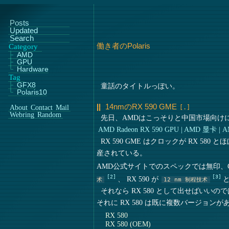
Posts
Updated
Search
働き者のPolaris
Category
AMD
GPU
Hardware
Tag
GFX8
童話のタイトルっぽい。
Polaris10
14nmのRX 590 GME
About
Contact
Mail
Webring
Random
先日、AMDはこっそりと中国市場向け
AMD Radeon RX 590 GPU | AMD 显卡 | 
RX 590 GME はクロックが RX 5
産されている。
AMD公式サイトでのスペックでは無印、
2
3
、 RX 590 が
术
12 nm 制程技术
それなら RX 580 として出せばい
それに RX 580 は既に複数バージョ
RX 580
RX 580 (OEM)