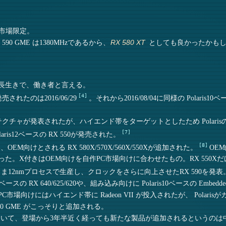
市場限定。
 590 GME は1380MHzであるから、
としても良かったかもしれ
RX 580 XT
クチャは長生きで、働き者と言える。
4
発売されたのは2016/06/29
。それから2016/08/04に同様の Polaris10ベー
ーキテクチャが発表されたが、ハイエンド帯をターゲットとしたため Polarisの置き換
7
olaris12ベースの RX 550が発売された。
8
OEM向けとされる RX 580X/570X/560X/550Xが追加された。
OE
った。X付きはOEM向けを自作PC市場向けに合わせたもの。RX 550
10をそのまま12nmプロセスで生産し、クロックをさらに向上させたRX 590を発表
ースの RX 640/625/620や、組み込み向けに Polaris10ベースの Embedde
た。自作PC市場向けにはハイエンド帯に Radeon VII が投入されたが、 Pol
 590 GME がこっそりと追加される。
いて、登場から3年半近く経っても新たな製品が追加されるというのは