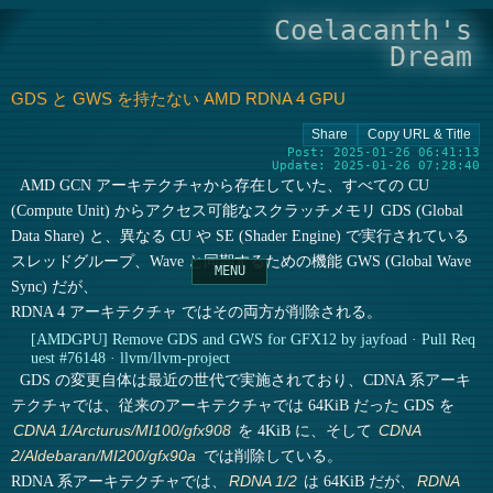
Coelacanth's
Dream
GDS と GWS を持たない AMD RDNA 4 GPU
Post: 2025-01-26 06:41:13
Update: 2025-01-26 07:28:40
AMD GCN アーキテクチャから存在していた、すべての CU
(Compute Unit) からアクセス可能なスクラッチメモリ GDS (Global
Data Share) と、異なる CU や SE (Shader Engine) で実行されている
スレッドグループ、Wave と同期するための機能 GWS (Global Wave
Sync) だが、
RDNA 4 アーキテクチャ ではその両方が削除される。
[AMDGPU] Remove GDS and GWS for GFX12 by jayfoad · Pull Req
uest #76148 · llvm/llvm-project
GDS の変更自体は最近の世代で実施されており、CDNA 系アーキ
テクチャでは、従来のアーキテクチャでは 64KiB だった GDS を
を 4KiB に、そして
CDNA 1/Arcturus/MI100/gfx908
CDNA
では削除している。
2/Aldebaran/MI200/gfx90a
RDNA 系アーキテクチャでは、
は 64KiB だが、
RDNA 1/2
RDNA