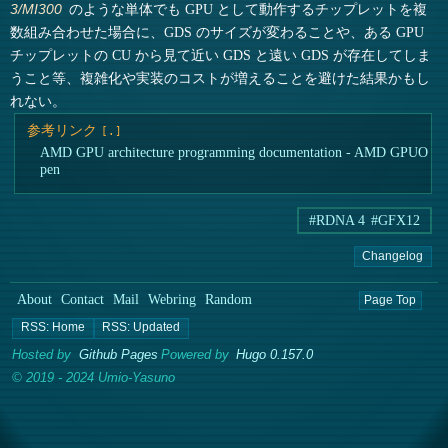
のような単体でも GPU として動作するチップレットを複
3/MI300
数組み合わせた場合に、GDS のサイズが変わることや、ある GPU
チップレットの CU から見て近い GDS と遠い GDS が存在してしま
うこと等、複雑化や実装のコストが増えることを避けた結果かもし
れない。
参考リンク
AMD GPU architecture programming documentation - AMD GPUO
pen
#RDNA 4
#GFX12
Changelog
About
Contact
Mail
Webring
Random
Page Top
Hosted by
Github Pages
Powered by
Hugo 0.157.0
© 2019 - 2024 Umio-Yasuno