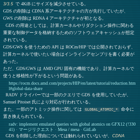
で 4KiB にサイズを減少させている。
3/3.5
GDS の削除は CDNA 系アーキテクチャの方が先行していたが、
GWS の削除は RDNA 4 アーキテクチャが初となる。
GDS の用途としては、計算カーネルやリダクション操作に関わる
重要な制御データを格納するためのソフトウェアキャッシュが想定
されている。
GDS/GWS を使うための API は ROCm/HIP では公開されておらず、
計算カーネルで使いたい場合はインラインアセンブリを書く必要が
あった。
ただ、GDS/GWS は AMD GPU 固有の機能であり、計算カーネルで
使うと移植性が下がるという問題がある。
https://rocm.docs.amd.com/projects/HIP/en/latest/tutorial/reduction.htm
l#global-data-share
RADV ドライバーでは一部のクエリで GDS を使用していたが、
Samuel Pitoiset 氏により対応が行われている。
また、一部のアトミック操作に関しては
命令に
GLOBAL_ATOMIC_*
置き換えられている。
radv: implement emulated queries with global atomics on GFX12 (!330
41) · マージリクエスト · Mesa / mesa · GitLab
GDS を削除した理由については触れられていないが、
CDNA