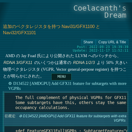
Coelacanth's
Dream
追加のベクタレジスタを持つ Navi31/GFX1100 と
Navi32/GFX1101
Post: 2022-09-23 19:39:39
Update: 2022-11-17 11:52:11
AMD の Jay Foad 氏により公開された LLVM へのパッチから、
のいくつかは通常の
より 50% 大きい
RDNA 3/GFX11
RDNA 1/2/3
物理ベクタレジスタ (VGPR, Vector general-perpose register) を持つこ
とが明らかにされた。
⚙ D134522 [AMDGPU] Add GFX11 feature for subtargets with more
VGPRs
    The full complement of physical VGPRs for GFX11 is
    Some subtargets have this, others stay the same as
引用元:
⚙ D134522 [AMDGPU] Add GFX11 feature for subtargets with extra
VGPRs
    +def FeatureGFX11FullVGPRs : SubtargetFeature<"gfx