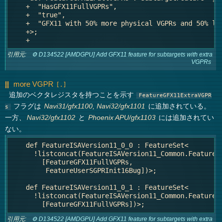
    +  "HasGFX11FullVGPRs",

    +  "true",

    +  "GFX11 with 50% more physical VGPRs and 50% lar
    +>;

引用元:
⚙ D134522 [AMDGPU] Add GFX11 feature for subtargets with extra
VGPRs
more VGPR
追加のベクタレジスタを持つことを示す
FeatureGFX11ExtraVGPR
フラグは
に追加されている。
Navi31/gfx1100, Navi32/gfx1101
s
一方、
と
には追加されてい
Navi32/gfx1102
Phoenix APU/gfx1103
ない。
    def FeatureISAVersion11_0_0 : FeatureSet<

      !listconcat(FeatureISAVersion11_Common.Features,
        [FeatureGFX11FullVGPRs,

         FeatureUserSGPRInit16Bug])>;

    def FeatureISAVersion11_0_1 : FeatureSet<

      !listconcat(FeatureISAVersion11_Common.Features,
引用元:
⚙ D134522 [AMDGPU] Add GFX11 feature for subtargets with extra