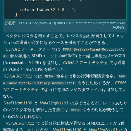
      return IsWave32 ? 8 : 4;

引用元:
⚙ D134522 [AMDGPU] Add GFX11 feature for subtargets with extra
VGPRs
ベクタレジスタを増やすことで、レジスタ溢れが発生してキャッ
シュへの退避が必要になるケースを減らすことができる。
では
CDNA 1 アーキテクチャ
MFMA (Matrix-Fused-Multiply-Ad
命令専用の SIMDユニット (miSIMD) と一緒に専用の AccVGPR
d)
(Accumulation VGPR) を追加し、
では通常
CDNA 2 アーキテクチャ
の VGPR と AccVGPR を統合した。
では
命令とは別の行列積和演算命令、
RDNA 3/GFX11
MFMA
WMM
命令に対応するが、
CDNA
A (Wave Matrix Multiply-accumulate)
のように専用のレジスタファイルは追加してい
1/2 アーキテクチャ
ない。
と
のみではあるが、レーンあたり
Navi31/gfx1100
Navi32/gfx1101
のレジスタ本数を増やした背景には
命令の対応が関係して
WMMA
いるのかもしれない。
では部分的に構成が異なる SIMDユニットが 2種
RDNA 3/GFX11
類存在することになるが、
と
のみ
Navi31/gfx1100
Navi32/gfx1101