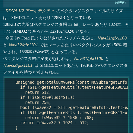
VGPRs
のベクタレジスタファイルのサイズ
RDNA 1/2 アーキテクチャ
は、SIMDユニットあたり 128KiB となっている。
128KiB の内訳はベクタレジスタ幅 32-bit、レーンあたり 1024本、そ
して SIMD32 であるから 32x1024x32/8 となる。
今回 Jay Foad 氏より公開されたパッチを見るに、
Navi31/gfx1100
と
ではレーンあたりのベクタレジスタが +50% 増
Navi32/gfx1101
やされ、1536本 (Wave32) となっている。
ベクタレジスタ幅に変更がなければ、
と
Navi31/gfx1100
は SIMDユニットあたり 192KiB のベクタレジスタ
Navi32/gfx1101
ファイルを持つと考えられる。
    unsigned getTotalNumVGPRs(const MCSubtargetInfo *S
      if (STI->getFeatureBits().test(FeatureGFX90AInst
        return 512;

      if (!isGFX10Plus(*STI))

        return 256;

      bool IsWave32 = STI->getFeatureBits().test(Featu
      if (STI->getFeatureBits().test(FeatureGFX11FullV
        return IsWave32 ? 1536 : 768;

      return IsWave32 ? 1024 : 512;
