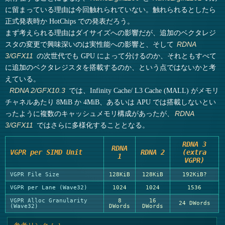
に留まっている理由は今回触れられていない。触れられるとしたら
正式発表時か HotChips での発表だろう。
まず考えられる理由はダイサイズへの影響だが、追加のベクタレジ
スタの変更で興味深いのは実性能への影響と、そして
RDNA
の次世代でも GPU によって分けるのか、それともすべて
3/GFX11
に追加のベクタレジスタを搭載するのか、という点ではないかと考
えている。
では、Infinity Cache/ L3 Cache (MALL) がメモリ
RDNA 2/GFX10.3
チャネルあたり 8MiB か 4MiB、あるいは APU では搭載しないとい
ったように複数のキャッシュメモリ構成があったが、
RDNA
ではさらに多様化することとなる。
3/GFX11
RDNA 3
RDNA
VGPR per SIMD Unit
RDNA 2
(extra
1
VGPR)
VGPR File Size
128KiB
128KiB
192KiB?
VGPR per Lane (Wave32)
1024
1024
1536
VGPR Alloc Granularity
8
16
24 DWords
(Wave32)
DWords
DWords