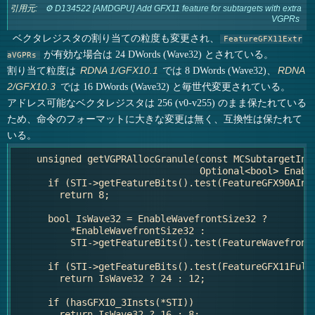
引用元:
⚙ D134522 [AMDGPU] Add GFX11 feature for subtargets with extra
VGPRs
ベクタレジスタの割り当ての粒度も変更され、
FeatureGFX11Extr
が有効な場合は 24 DWords (Wave32) とされている。
aVGPRs
割り当て粒度は
では 8 DWords (Wave32)、
RDNA 1/GFX10.1
RDNA
では 16 DWords (Wave32) と毎世代変更されている。
2/GFX10.3
アドレス可能なベクタレジスタは 256 (v0-v255) のまま保たれている
ため、命令のフォーマットに大きな変更は無く、互換性は保たれて
いる。
    unsigned getVGPRAllocGranule(const MCSubtargetInfo
                                 Optional<bool> Enable
      if (STI->getFeatureBits().test(FeatureGFX90AInst
        return 8;

      bool IsWave32 = EnableWavefrontSize32 ?

          *EnableWavefrontSize32 :

          STI->getFeatureBits().test(FeatureWavefrontS
      if (STI->getFeatureBits().test(FeatureGFX11FullV
        return IsWave32 ? 24 : 12;

      if (hasGFX10_3Insts(*STI))

        return IsWave32 ? 16 : 8;
