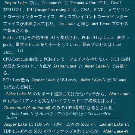
では、Compute die に Tremont 4-Core CPU、Gen11
Jasper Lake
32EU GPU、IPU (Image Processing Unit)、GNA、FIVR、メモリコン
トローラ/インターフェイス、ディスプレイコントローラ/インター
フェイスが集積されており、
と同じ Intel 10+nmプロセス
Ice Lake
で製造される。
PCH die にはその他各種 I/O が集積され、PCIe I/O は Gen3、最大 5-
ports、最大 8-Lanes をサポートしている。製造プロセスは Intel
1
14nm。
CPU/Compute die側に PCIeインターフェイスを持たない、PCH die側
が最大 5-ports という点が
と
で共通す
Jasper Lake
Alder Lake-N
る。
PCIe Lane数も
が 8-Lanes、
が 9-Lanes
Jasper Lake
Alder Lake-N
とほとんど同じ。
のサポート追加に向けた他パッチから、
Alder Lake-N
Alder Lake-
は他バリアントと異なりハイブリッドコア構成を採らず、
N
のみの CPU構成になるとされる。
Gracemont (Atom/small)
Alder Lake-N は Atom系コアのみの構成か | Coelacanth’s
Dream
は TDP 6W・10W・15W の SKU が、
は
Jasper Lake
Elkhart Lake
TDP 4.5-10W の SKU がラインナップされているが、
Alder Lake-N