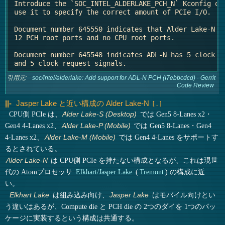
 Introduce the `SOC_INTEL_ALDERLAKE_PCH_N` Kconfig opt
 use it to specify the correct amount of PCIe I/O.

 Document number 645550 indicates that Alder Lake-N ha
 12 PCH root ports and no CPU root ports.

 Document number 645548 indicates ADL-N has 5 clock so
引用元:
soc/intel/alderlake: Add support for ADL-N PCH (I7ebbcdcd) · Gerrit
Code Review
Jasper Lake と近い構成の Alder Lake-N
CPU側 PCIe は、
では Gen5 8-Lanes x2・
Alder Lake-S (Desktop)
Gen4 4-Lanes x2、
では Gen5 8-Lanes・Gen4
Alder Lake-P (Mobile)
4-Lanes x2、
では Gen4 4-Lanes をサポートす
Alder Lake-M (Mobile)
るとされている。
は CPU側 PCIe を持たない構成となるが、これは現世
Alder Lake-N
代の Atomプロセッサ
Elkhart/Jasper Lake
(
Tremont
) の構成に近
い。
は組み込み向け、
はモバイル向けとい
Elkhart Lake
Jasper Lake
う違いはあるが、Compute die と PCH die の 2つのダイを 1つのパッ
ケージに実装するという構成は共通する。