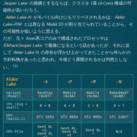
の後継とするならば、クラスタ 1基 (4-Core) 構成の可
Jasper Lake
能性が高いだろう。
がモバイル向けにもリリースされるかは、
Alder Lake-N
Alder
とは異なる Model ID が割り当てられていることから、そ
Lake-P/M
の可能性が低いように思える。
だが、元々 Atom系コアのみで構成されたプロセッサは
で最後になるという話があったが、それに反
Elkhart/Jasper Lake
して
の存在が浮かび上がってきたことから何らかの
Alder Lake-N
方針転換があったと思われ、今後どう展開されるかは判然としな
3
い。
Alder
-S
-P
-M
-N
Lake
Variant
Desktop
Mobile
Mobile
Embedded?
(Model)
(0x97)
(0x9A)
(0x9A)
(0xBE)
CPU (big +
8 + 8
6 + 8
2 + 8
0 + ?
small)
GPU
GT1 32EU
GT2 96EU
GT2 96EU
GT1 32EU?
(Gen12.2)
Gen5 8L
Gen5 8L,
x2,
Gen4 4L
CPU PCIe
Gen4 4L
N/A
Gen4 4L
?
x2
x2