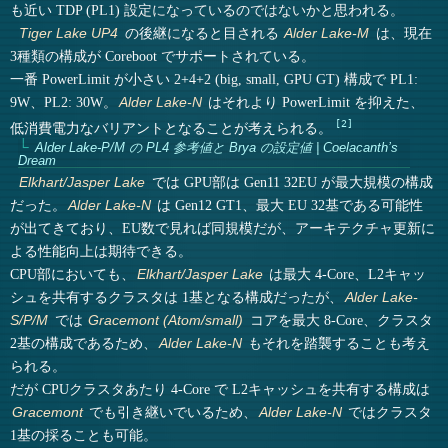
も近い TDP (PL1) 設定になっているのではないかと思われる。
の後継になると目される
は、現在
Tiger Lake UP4
Alder Lake-M
3種類の構成が Coreboot でサポートされている。
一番 PowerLimit が小さい 2+4+2 (big, small, GPU GT) 構成で PL1:
9W、PL2: 30W。
はそれより PowerLimit を抑えた、
Alder Lake-N
2
低消費電力なバリアントとなることが考えられる。
Alder Lake-P/M の PL4 参考値と Brya の設定値 | Coelacanth’s
Dream
では GPU部は Gen11 32EU が最大規模の構成
Elkhart/Jasper Lake
だった。
は Gen12 GT1、最大 EU 32基である可能性
Alder Lake-N
が出てきており、EU数で見れば同規模だが、アーキテクチャ更新に
よる性能向上は期待できる。
CPU部においても、
は最大 4-Core、L2キャッ
Elkhart/Jasper Lake
シュを共有するクラスタは 1基となる構成だったが、
Alder Lake-
では
コアを最大 8-Core、クラスタ
S/P/M
Gracemont (Atom/small)
2基の構成であるため、
もそれを踏襲することも考え
Alder Lake-N
られる。
だが CPUクラスタあたり 4-Core で L2キャッシュを共有する構成は
でも引き継いでいるため、
ではクラスタ
Gracemont
Alder Lake-N
1基の採ることも可能。