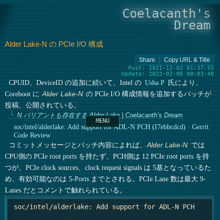
Coelacanth's
Dream
Alder Lake-N の PCIe I/O 構成
Post: 2021-12-02 01:37:55
Update: 2022-02-06 00:03:48
CPUID、DeviceID の追加に続いて、Intel の
Usha P
氏により、
Coreboot に
の PCIe I/O 構成情報を追加するパッチが
Alder Lake-N
投稿、公開されている。
N バリアントも存在する Alder Lake | Coelacanth’s Dream
soc/intel/alderlake: Add support for ADL-N PCH (I7ebbcdcd) · Gerrit
Code Review
コミットメッセージとパッチ内容によれば、
では
Alder Lake-N
CPU側の PCIe root ports を持たず、PCH側は 12 PCIe root ports を持
つが、PCIe clock sources、clock request signals は 5基となっているた
め、有効可能なのは 5-Ports までとされる。PCIe Lane 数は最大 9-
Lanes だとコメントで触れられている。
 soc/intel/alderlake: Add support for ADL-N PCH
