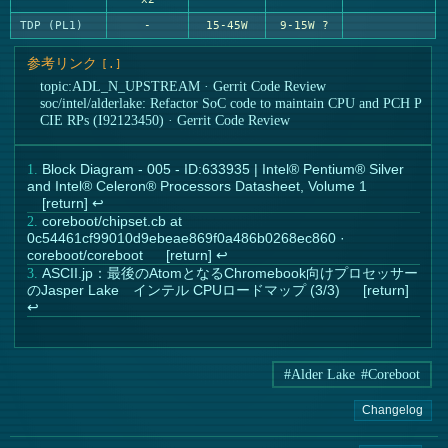
TDP (PL1)
-
15-45W
9-15W ?
参考リンク
topic:ADL_N_UPSTREAM · Gerrit Code Review
soc/intel/alderlake: Refactor SoC code to maintain CPU and PCH P
CIE RPs (I92123450) · Gerrit Code Review
Block Diagram - 005 - ID:633935 | Intel® Pentium® Silver
and Intel® Celeron® Processors Datasheet, Volume 1
↩︎
coreboot/chipset.cb at
0c54461cf99010d9ebeae869f0a486b0268ec860 ·
coreboot/coreboot
↩︎
ASCII.jp：最後のAtomとなるChromebook向けプロセッサー
のJasper Lake インテル CPUロードマップ (3/3)
↩︎
#Alder Lake
#Coreboot
Changelog