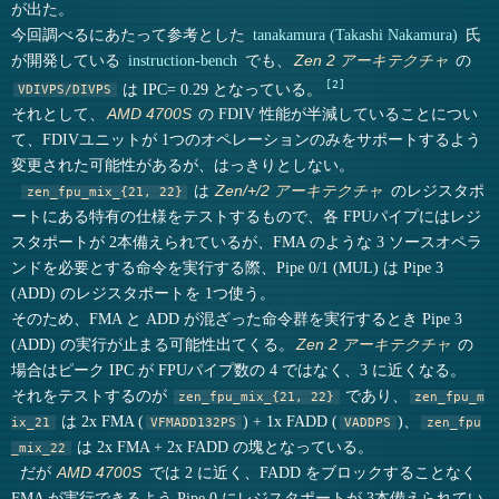
が出た。
今回調べるにあたって参考とした
tanakamura (Takashi Nakamura)
氏
が開発している
instruction-bench
でも、
の
Zen 2 アーキテクチャ
2
は IPC= 0.29 となっている。
VDIVPS/DIVPS
それとして、
の FDIV 性能が半減していることについ
AMD 4700S
て、FDIVユニットが 1つのオペレーションのみをサポートするよう
変更された可能性があるが、はっきりとしない。
は
のレジスタポ
Zen/+/2 アーキテクチャ
zen_fpu_mix_{21, 22}
ートにある特有の仕様をテストするもので、各 FPUパイプにはレジ
スタポートが 2本備えられているが、FMA のような 3 ソースオペラ
ンドを必要とする命令を実行する際、Pipe 0/1 (MUL) は Pipe 3
(ADD) のレジスタポートを 1つ使う。
そのため、FMA と ADD が混ざった命令群を実行するとき Pipe 3
(ADD) の実行が止まる可能性出てくる。
の
Zen 2 アーキテクチャ
場合はピーク IPC が FPUパイプ数の 4 ではなく、3 に近くなる。
それをテストするのが
であり、
zen_fpu_mix_{21, 22}
zen_fpu_m
は 2x FMA (
) + 1x FADD (
)、
ix_21
VFMADD132PS
VADDPS
zen_fpu
は 2x FMA + 2x FADD の塊となっている。
_mix_22
だが
では 2 に近く、FADD をブロックすることなく
AMD 4700S
FMA が実行できるよう Pipe 0 にレジスタポートが 3本備えられてい