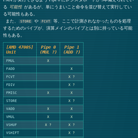
る
があるが、単にうまいこと命令を並び替えて実行してい
可能性
る可能性もある。
また、
や
等、ここで計測されなかったものを処理
STORE
FCVT
するためのパイプが、演算メインのパイプとは別に持っている可能
性もある。
[AMD 4700S]
Pipe 0
Pipe 1
Unit
(MUL ?)
(ADD ?)
FMUL
X
FADD
X
FCVT
X ?
FDIV
X ?
FMISC
X
X
STORE
X ?
VADD
X
X
VMUL
X
X
VSHUF
X ?
X ?
VSHIFT
X ?