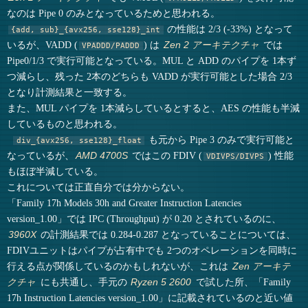
なのは Pipe 0 のみとなっているためと思われる。
の性能は 2/3 (-33%) となって
{add, sub}_{avx256, sse128}_int
いるが、VADD (
) は
では
Zen 2 アーキテクチャ
VPADDD/PADDD
Pipe0/1/3 で実行可能となっている。MUL と ADD のパイプを 1本ず
つ減らし、残った 2本のどちらも VADD が実行可能とした場合 2/3
となり計測結果と一致する。
また、MUL パイプを 1本減らしているとすると、AES の性能も半減
しているものと思われる。
も元から Pipe 3 のみで実行可能と
div_{avx256, sse128}_float
なっているが、
ではこの FDIV (
) 性能
AMD 4700S
VDIVPS/DIVPS
もほぼ半減している。
これについては正直自分では分からない。
「Family 17h Models 30h and Greater Instruction Latencies
version_1.00」では IPC (Throughput) が 0.20 とされているのに、
の計測結果では 0.284-0.287 となっていることについては、
3960X
FDIVユニットはパイプが占有中でも 2つのオペレーションを同時に
行える点が関係しているのかもしれないが、これは
Zen アーキテ
にも共通し、手元の
で試した所、「Family
クチャ
Ryzen 5 2600
17h Instruction Latencies version_1.00」に記載されているのと近い値