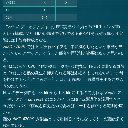
VMISC
X
X
AES
X
CLM
S ?
の FPU実行パイプは 2x MUL + 2x ADD
Zen/+/2 アーキテクチャ
という構成だが、細かい部分で実行できる命令はそれぞれ異なり実
際には非対称構成となる。
では FPU実行パイプを 2本に減らしたという推測が当
AMD 4700S
たっているとすると、そうした部分で再設計が必要になると思われ
る。
それによって CPU 全体のクロックを下げずに、FPU部に掛かる負荷
とそれによる熱の発生を抑えられる等はあるかもしれないが、手間
を掛けて FPU部のさらに一部とはいえ再設計、再構成をするに見合
うのだろうか。
FPU のデータ幅を 256-bit から 128-bit にするのであれば
Zen/+ ア
のコンパイラにおける最適化を流用できそ
ーキテクチャ (znver1)
うだが、パイプ構成を変えたのであればコードを修正する範囲が広
がる。
謎の
が製品として出回るようになってもまだ謎は多く
AMD 4700S
残っている。