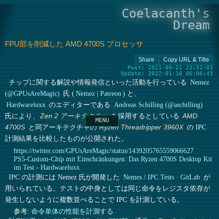
Coelacanth's
Dream
FPU部を削減した AMD 4700S プロセッサ
Post: 2021-09-21 22:51:03
Update: 2022-01-16 06:06:43
チップに関する解説や情報発信といった活動を行っている
Nemez
(@GPUsAreMagic)
氏 (
Nemez | Patreon
) と、
Hardwareluxx
のエディターである
Andreas Schilling (@aschilling)
氏により、
を採用するとしている
Zen 2 アーキテクチャ
AMD
と同アーキテクチャの
の IPC
4700S
Ryzen Threadripper 3960X
計測結果を比較したものが公開された。
https://twitter.com/GPUsAreMagic/status/1439205765559066627
PS5-Custom-Chip mit Einschränkungen: Das Ryzen 4700S Desktop Kit
im Test - Hardwareluxx
IPC の計測には Nemez 氏が開発した
Nemes / IPC Tests · GitLab
が
用いられている。テストの中身としては同じ命令をレジスタ依存が
発生しないように複数並べることで IPC を計測している。
参考:
命令単体の性能を計測する