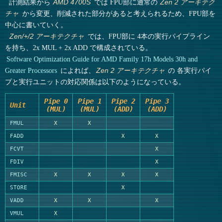
計測結果から
では FPU部に通常の
AMD 4700S
Zen 2 アーキテク
から変更、削減された部分があると考えられるため、FPU部を
チャ
中心に書いていく。
では、FPU部に 4本の実行パイプライン
Zen/+/2 アーキテクチャ
を持ち、2x MUL + 2x ADD で構成されている。
Software Optimization Guide for AMD Family 17h Models 30h and
Greater Processors
によれば、
の 各実行パイ
Zen 2 アーキテクチャ
プと実行ユニットの対応関係は以下のようになっている。
Pipe 0
Pipe 1
Pipe 2
Pipe 3
Unit
(MUL)
(MUL)
(ADD)
(ADD)
FMUL
X
X
FADD
X
X
FCVT
X
FDIV
X
FMISC
X
X
X
X
STORE
X
VADD
X
X
X
VMUL
X