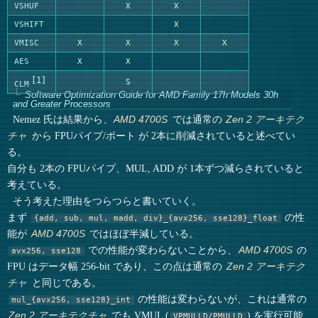
VSHUF
X
X
VSHIFT
X
VMISC
X
X
X
X
AES
X
X
1
S
CLM
Software Optimization Guide for AMD Family 17h Models 30h
and Greater Processors
Nemez 氏は結果から、
では通常の
AMD 4700S
Zen 2 アーキテク
から FPUパイプ/ポート が 2本に削減されていると述べてい
チャ
る。
自分も 2本の FPUパイプ、MUL, ADD が 1本ずつ減らされていると
考えている。
そう考えた理由をつらつらと書いていく。
まず
の性
{add, sub, mul, madd, div}_{avx256, sse128}_float
能が
ではほぼ半減している。
AMD 4700S
での性能が変わらないことから、
の
AMD 4700S
avx256, sse128
FPU はデータ幅 256-bit であり、この点は通常の
Zen 2 アーキテク
と同じである。
チャ
の性能は変わらないが、これは通常の
mul_{avx256, sse128}_int
でも VMUL (
) を実行可能
Zen 2 アーキテクチャ
VPMULLD/PMULLD