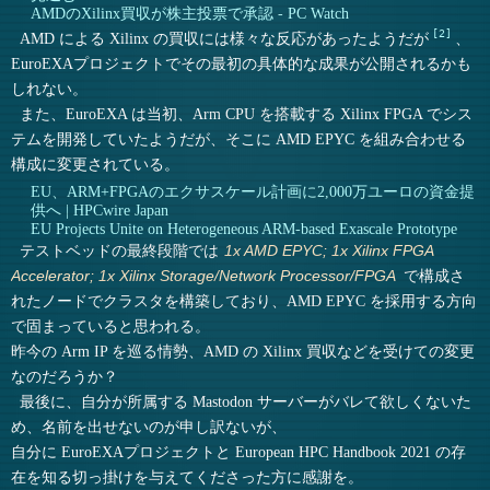
AMDのXilinx買収が株主投票で承認 - PC Watch
2
AMD による Xilinx の買収には様々な反応があったようだが
、
EuroEXAプロジェクトでその最初の具体的な成果が公開されるかも
しれない。
また、EuroEXA は当初、Arm CPU を搭載する Xilinx FPGA でシス
テムを開発していたようだが、そこに AMD EPYC を組み合わせる
構成に変更されている。
EU、ARM+FPGAのエクサスケール計画に2,000万ユーロの資金提
供へ | HPCwire Japan
EU Projects Unite on Heterogeneous ARM-based Exascale Prototype
テストベッドの最終段階では
1x AMD EPYC; 1x Xilinx FPGA
で構成さ
Accelerator; 1x Xilinx Storage/Network Processor/FPGA
れたノードでクラスタを構築しており、AMD EPYC を採用する方向
で固まっていると思われる。
昨今の Arm IP を巡る情勢、AMD の Xilinx 買収などを受けての変更
なのだろうか？
最後に、自分が所属する Mastodon サーバーがバレて欲しくないた
め、名前を出せないのが申し訳ないが、
自分に EuroEXAプロジェクトと European HPC Handbook 2021 の存
在を知る切っ掛けを与えてくださった方に感謝を。