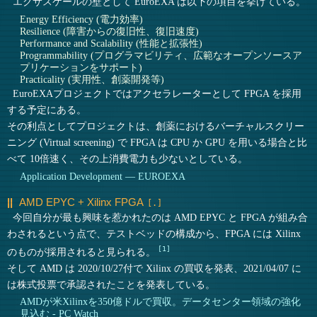
エクサスケールの壁として EuroEXA は以下の項目を挙げている。
Energy Efficiency (電力効率)
Resilience (障害からの復旧性、復旧速度)
Performance and Scalability (性能と拡張性)
Programmability (プログラマビリティ、広範なオープンソースア
プリケーションをサポート)
Practicality (実用性、創薬開発等)
EuroEXAプロジェクトではアクセラレーターとして FPGA を採用
する予定にある。
その利点としてプロジェクトは、創薬におけるバーチャルスクリー
ニング (Virtual screening) で FPGA は CPU か GPU を用いる場合と比
べて 10倍速く、その上消費電力も少ないとしている。
Application Development — EUROEXA
AMD EPYC + Xilinx FPGA
今回自分が最も興味を惹かれたのは AMD EPYC と FPGA が組み合
わされるという点で、テストベッドの構成から、FPGA には Xilinx
1
のものが採用されると見られる。
そして AMD は 2020/10/27付で Xilinx の買収を発表、2021/04/07 に
は株式投票で承認されたことを発表している。
AMDが米Xilinxを350億ドルで買収。データセンター領域の強化
見込む - PC Watch