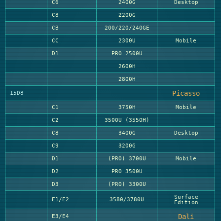
C6
2400G
Desktop
C8
2200G
CB
200/220/240GE
CC
2300U
Mobile
D1
PRO 2500U
2600H
2800H
Picasso
15D8
C1
3750H
Mobile
C2
3500U (3550H)
C8
3400G
Desktop
C9
3200G
D1
(PRO) 3700U
Mobile
D2
PRO 3500U
D3
(PRO) 3300U
Surface
E1/E2
3580/3780U
Edition
Dali
E3/E4