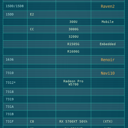
Raven2
15DD/15D8
15DD
E2
300U
Mobile
CC
3000G
3200U
R1505G
Embedded
R1606G
Renoir
1636
Navi10
7310
Radeon Pro
7312*
W5700
7318
7319
731A
731B
731F
C0
RX 5700XT 50th
(XTX)