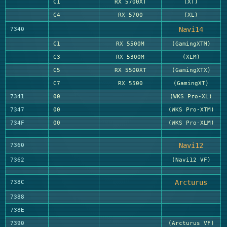
C1
RX 5700XT
(XT)
C4
RX 5700
(XL)
Navi14
7340
C1
RX 5500M
(GamingXTM)
C3
RX 5300M
(XLM)
C5
RX 5500XT
(GamingXTX)
C7
RX 5500
(GamingXT)
7341
00
(WKS Pro-XL)
7347
00
(WKS Pro-XTM)
734F
00
(WKS Pro-XLM)
Navi12
7360
7362
(Navi12 VF)
Arcturus
738C
7388
738E
7390
(Arcturus VF)