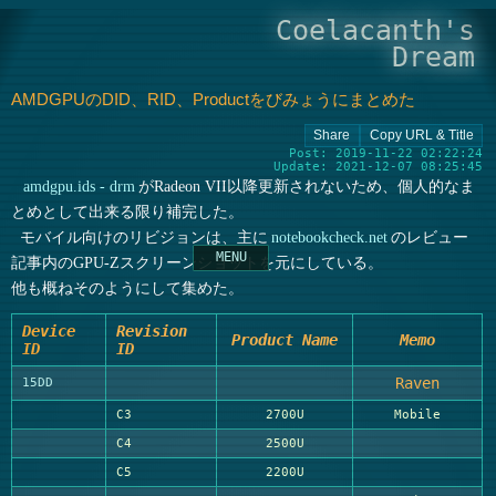
Coelacanth's
Dream
AMDGPUのDID、RID、Productをびみょうにまとめた
Post: 2019-11-22 02:22:24
Update: 2021-12-07 08:25:45
amdgpu.ids - drm
がRadeon VII以降更新されないため、個人的なま
とめとして出来る限り補完した。
モバイル向けのリビジョンは、主に
notebookcheck.net
のレビュー
記事内のGPU-Zスクリーンショットを元にしている。
他も概ねそのようにして集めた。
Device
Revision
Product Name
Memo
ID
ID
Raven
15DD
C3
2700U
Mobile
C4
2500U
C5
2200U