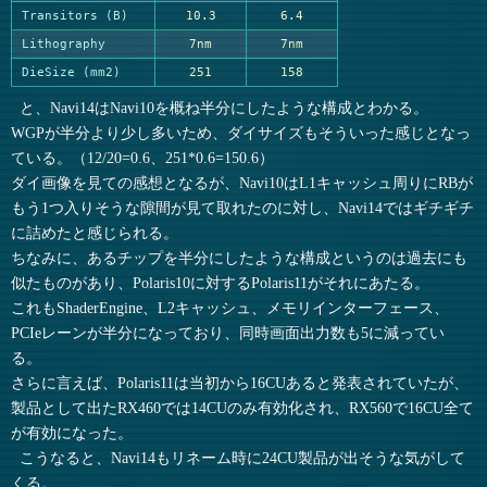
Transitors (B)
10.3
6.4
Lithography
7nm
7nm
DieSize (mm2)
251
158
と、Navi14はNavi10を概ね半分にしたような構成とわかる。
WGPが半分より少し多いため、ダイサイズもそういった感じとなっ
ている。（12/20=0.6、251*0.6=150.6）
ダイ画像を見ての感想となるが、Navi10はL1キャッシュ周りにRBが
もう1つ入りそうな隙間が見て取れたのに対し、Navi14ではギチギチ
に詰めたと感じられる。
ちなみに、あるチップを半分にしたような構成というのは過去にも
似たものがあり、Polaris10に対するPolaris11がそれにあたる。
これもShaderEngine、L2キャッシュ、メモリインターフェース、
PCIeレーンが半分になっており、同時画面出力数も5に減ってい
る。
さらに言えば、Polaris11は当初から16CUあると発表されていたが、
製品として出たRX460では14CUのみ有効化され、RX560で16CU全て
が有効になった。
こうなると、Navi14もリネーム時に24CU製品が出そうな気がして
くる。