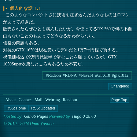
個人的な話
このようなコンパクトさに技術を注ぎ込んだようなものはロマン
があって好きだ。
販売されたらぜひとも購入したいが、今使ってるRX 560で何の不自
由もないことのもあってどうなるかわからない。
価格の問題もある。
対抗のGTX 1650は現在安いモデルだと1万7千円程で買える。
祝儀価格込で2万円代後半で済むことを願っているが、GTX
1650Super次第なところもあるため不安だ。
#Radeon
#RDNA
#Navi14
#GFX10
#gfx1012
Changelog
About
Contact
Mail
Webring
Random
Page Top
Hosted by
Github Pages
Powered by
Hugo 0.157.0
© 2019 - 2024 Umio-Yasuno