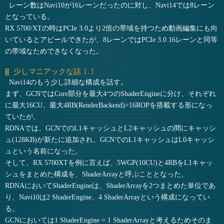
レーン数はNavi10が16レーンだったのに対し、Navi14では8レーン
となっている。
RX 5700/XTの時はPCIe 3.0より2倍の帯域を持つため動画編集にも向
いているとアピールできたが、8レーンではPCIe 3.0 16レーンと同等
の帯域なためできなくなった。
少しマニアックな話
Navi14のもう少し詳細な構成を話す。
まず、GCNではCore部分を最大4つのShaderEngineに分け、それぞれ
に最大16CU、最大4RB(RenderBackend)=16ROPを搭載する形になっ
ていたが、
RDNAでは、GCNでのL1キャッシュとL2キャッシュの間にキャッシ
ュ(128KB)が新たに追加され、GCNでのL1キャッシュはL0キャッシ
ュという名前になった。
そして、RX 5700XTを例に言えば、5WGP(10CU)と4RBをL1キャッ
シュをまとめた構成を、ShaderArrayと呼ぶこととなった。
RDNAにおいてShaderEngineは、ShaderArrayを2つまとめた単位であ
り、Navi10は2 ShaderEngine、4 ShaderArrayという構成になってい
る。
GCNにおいては1 ShaderEngine = 1 ShaderArrayと考えるためそのま