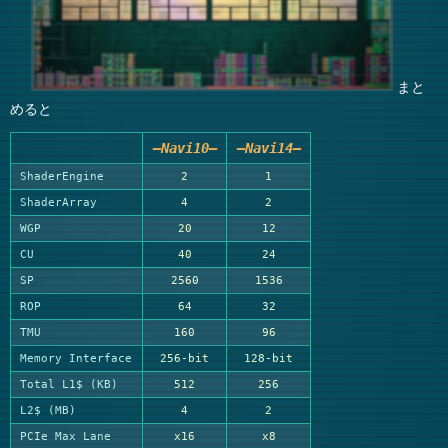
まと
めると
—Navi10—
—Navi14—
ShaderEngine
2
1
ShaderArray
4
2
WGP
20
12
CU
40
24
SP
2560
1536
ROP
64
32
TMU
160
96
Memory Interface
256-bit
128-bit
Total L1$ (KB)
512
256
L2$ (MB)
4
2
PCIe Max Lane
x16
x8