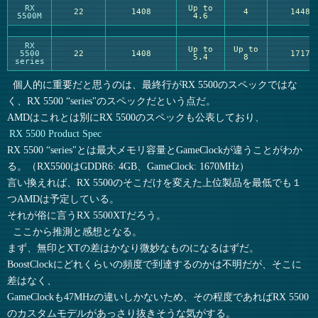
RX
Up to
22
1408
4
1448
5500M
4.6
RX
Up to
Up to
5500
22
1408
1717
5.4
8
series
個人的に重要だと思うのは、最終行がRX 5500のスペックではな
く、RX 5500 “series"のスペックだという点だ。
AMDはこれとは別にRX 5500のスペックも公表しており、
RX 5500 Product Spec
RX 5500 “series"とは最大メモリ容量とGameClockが違うことがわか
る。（RX5500はGDDR6: 4GB、GameClock: 1670MHz）
言い換えれば、RX 5500のそこだけを変えた上位製品を最低でも１
つAMDは予定している。
それが俗に言うRX 5500XTだろう。
ここから推測と感想となる。
まず、無印とXTの差はかなり微妙なものになるはずだ。
BoostClockにどれくらいの頻度で到達するのかは不明だが、そこに
差はなく、
GameClockも47MHzの違いしかないため、その程度であればRX 5500
のカスタムモデルがあっさり抜きそうな気がする。