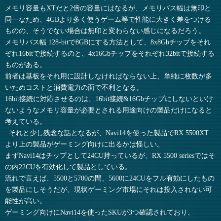
メモリ容量もXTだと2倍の容量にはなるが、メモリバス幅は無印と
同一なため、4GBより多く使うゲーム等で性能に大きく差をつける
ものの、そうでない場合は無印と変わらない感じになるだろう。
メモリバス幅 128-bitで8GBにする方法として、8x8Gbチップをそれ
ぞれ16bitで接続するのと、4x16Gbチップをそれぞれ32bitで接続する
ものがある。
前者は基板をそれ用に設計しなければならない上、単純に枚数が多
いためコストと消費電力の面で不利となる。
16bit接続に対応させるのは、16bit接続&16Gbチップにしないといけ
ないようなメモリ容量が必要とされる用途向けの製品だけになると
考えている。
それと少し残念な話となるが、Navi14を使った製品でRX 5500XT
より上の製品がゲーミング向けに出るかは怪しい。
まずNavi14はチップとして24CU持っているが、RX 5500 seriesではそ
の内22CUを有効化して製品としている。
流れで言えば、5500と5700の間、5600に24CUをフル有効にしたもの
を製品にしそうだが、現状ゲーミング市場にそれは投入されない可
能性が高い。
ゲーミング向けにNavi14を使ったSKUが3つ確認されており、