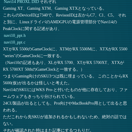
Navi14 PROXL DID
それぞれ
Gaming XT、Gaming XTM、Gaming XTXとなっている。
これらのDeviceIDは7340で、RevisonIDは左からC7、C1、C5。 それ
と別に、LinuxドライバのAMDGPUの電源管理部分でNavi14の
PeakClockに関する記述があり、
navi10_ppt.h
navi10_ppt.c
XTがRX 5500のGameClockに、XTMがRX 5500Mに、XTXがRX 5500
“series"のGameClockに一致する。
（Navi10の記述もあり、XLがRX 5700、XTがRX 5700XT、XTXが
RX 5700XT 50thのGameClockと一致する。）
つまりGaming向けのSKU3つは既に埋まっている。 このことからRX
5600(仮)が出るかは怪しいと考えた。
Navi14のSKUにはWKS Pro-と付いたものが他に存在しており、ファ
ームウェアもきっちり分けられている。
24CU製品が出るとしても、Pro向けやMacBookPro用として出ると思
われる。
ただこれから先SKUが追加されるかもしれないため、絶対の話では
ない。
それが確認された時はまた記事にするつもりだ。