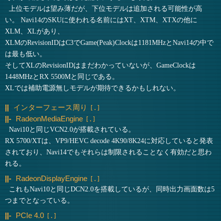
上位モデルは望み薄だが、下位モデルは追加される可能性が高
い。 Navi14のSKUに使われる名前にはXT、XTM、XTXの他に
XLM、XLがあり、
XLMのRevisionIDはC3でGame(Peak)Clockは1181MHzとNavi14の中で
は最も低い。
そしてXLのRevisionIDはまだわかっていないが、GameClockは
1448MHzとRX 5500Mと同じである。
XLでは補助電源無しモデルが期待できるかもしれない。
インターフェース周り
RadeonMediaEngine
Navi10と同じVCN2.0が搭載されている。
RX 5700/XTは、VP9/HEVC decode 4K90/8K24に対応していると発表
されており、Navi14でもそれらは制限されることなく有効だと思わ
れる。
RadeonDisplayEngine
これもNavi10と同じDCN2.0を搭載しているが、同時出力画面数は5
つまでとなっている。
PCIe 4.0