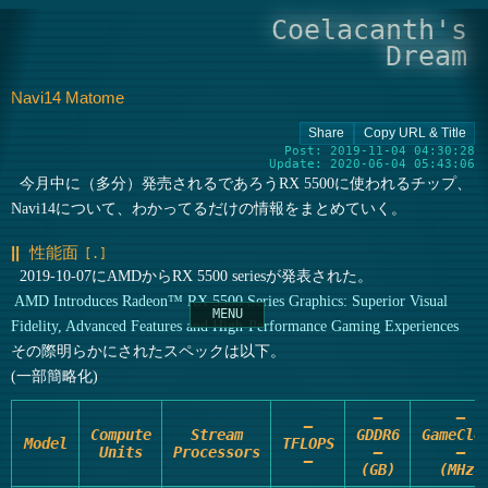
Coelacanth's
Dream
Navi14 Matome
Post: 2019-11-04 04:30:28
Update: 2020-06-04 05:43:06
今月中に（多分）発売されるであろうRX 5500に使われるチップ、
Navi14について、わかってるだけの情報をまとめていく。
性能面
2019-10-07にAMDからRX 5500 seriesが発表された。
AMD Introduces Radeon™ RX 5500 Series Graphics: Superior Visual
Fidelity, Advanced Features and High-Performance Gaming Experiences
その際明らかにされたスペックは以下。
(一部簡略化)
—
—
—
Compute
Stream
GDDR6
GameClo
Model
TFLOPS
Units
Processors
—
—
—
(GB)
(MHz)