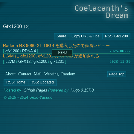
Coelacanth's
Dream
Gfx1200
Radeon RX 9060 XT 16GB を購入したので簡易レビュー
gfx1200
/
RDNA 4
2025-06-22
LLVM に gfx1200, gfx1201 の GPUID が追加される
LLVM
/
GFX12
/
gfx1200
/
gfx1201
2023-11-29
About
Contact
Mail
Webring
Random
Page Top
Hosted by
Github Pages
Powered by
Hugo 0.157.0
© 2019 - 2024 Umio-Yasuno