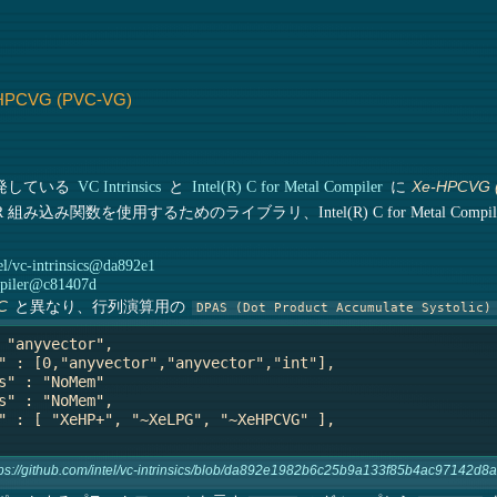
PCVG (PVC-VG)
開発している
VC Intrinsics
と
Intel(R) C for Metal Compiler
に
Xe-HPCVG 
LLVM IR 組み込み関数を使用するためのライブラリ、Intel(R) C for Metal Comp
l/vc-intrinsics@da892e1
mpiler@c81407d
と異なり、行列演算用の
C
DPAS (Dot Product Accumulate Systolic)
 "anyvector",

" : [0,"anyvector","anyvector","int"],

s" : "NoMem"

s" : "NoMem",

" : [ "XeHP+", "~XeLPG", "~XeHPCVG" ],

tps://github.com/intel/vc-intrinsics/blob/da892e1982b6c25b9a133f85b4ac97142d8a3d