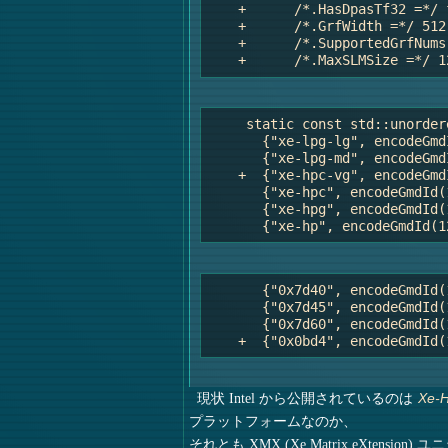
    +      /*.HasDpasTf32 =*/ f
    +      /*.GrfWidth =*/ 512,
    +      /*.SupportedGrfNums
     static const std::unorder
       {"xe-lpg-lg", encodeGmd
       {"xe-lpg-md", encodeGmd
    +  {"xe-hpc-vg", encodeGmd
       {"xe-hpc", encodeGmdId(
       {"xe-hpg", encodeGmdId(
       {"0x7d40", encodeGmdId(
       {"0x7d45", encodeGmdId(
       {"0x7d60", encodeGmdId(
現状 Intel から公開されているのは
Xe-
プラットフォームなのか、
それとも XMX (Xe Matrix eXt