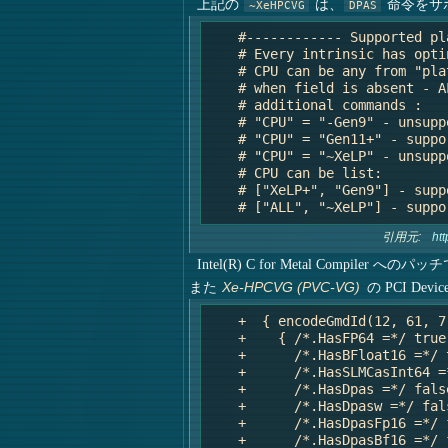
上記の
は、
命令をサ
~XeHPCVG
DPAS
    #------------ Supported pl
    # Every intrinsic has opti
    # CPU can be any from "pla
    # when field is absent - A
    # additional commands :

    # "CPU" = "-Gen9" - unsupp
    # "CPU" = "Gen11+" - suppo
    # "CPU" = "~XeLP" - unsupp
    # CPU can be list:

    # ["XeLP+", "Gen9"] - supp
引用元:
ht
Intel(R) C for Metal Compi
また
の PCI Devi
Xe-HPCVG (PVC-VG)
    +  { encodeGmdId(12, 61, 7)
    +    { /*.HasFP64 =*/ true,
    +      /*.HasBFloat16 =*/ t
    +      /*.HasSLMCasInt64 =*
    +      /*.HasDpas =*/ false
    +      /*.HasDpasw =*/ fals
    +      /*.HasDpasFp16 =*/ f
    +      /*.HasDpasBf16 =*/ f