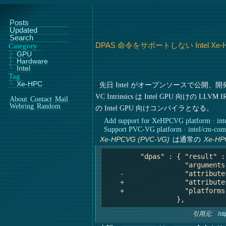
Posts
Updated
Search
DPAS 命令をサポートしない Intel Xe-H
Category
GPU
Hardware
Intel
Tag
Xe-HPC
先日 Intel がオープンソースで公開、
VC Intrinsics は Intel GPU 向けの 
About
Contact
Mail
Webring
Random
の Intel GPU 向けコンパイラとなる。
Add support for XeHPCVG platform · inte
Support PVC-VG platform · intel/cm-co
は通常の
Xe-HPCVG (PVC-VG)
Xe-HP
         "dpas" : { "result" :
                    "arguments
    -               "attribute
    +               "attribute
    +               "platforms
引用元:
ht