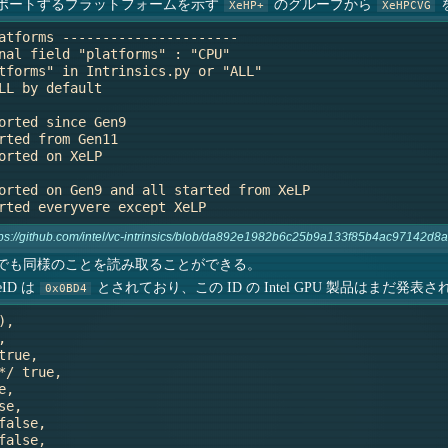
ポートするプラットフォームを示す
のグループから
XeHP+
XeHPCVG
atforms ----------------------

nal field "platforms" : "CPU"

tforms" in Intrinsics.py or "ALL"

LL by default

orted since Gen9

rted from Gen11

orted on XeLP

orted on Gen9 and all started from XeLP

tps://github.com/intel/vc-intrinsics/blob/da892e1982b6c25b9a133f85b4ac97142d8a3d
ler へのパッチでも同様のことを読み取ることができる。
ceID は
とされており、この ID の Intel GPU 製品はまだ発表
0x0BD4
,



rue,

/ true,

,

e,

alse,

alse,
