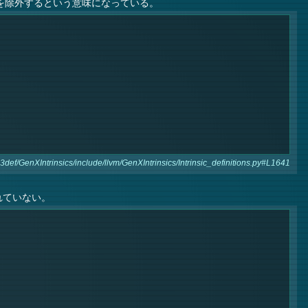
を除外するという意味になっている。
ef/GenXIntrinsics/include/llvm/GenXIntrinsics/Intrinsic_definitions.py#L1641
されていない。