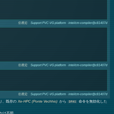
引用元:
Support PVC-VG platform · intel/cm-compiler@c81407d
引用元:
Support PVC-VG platform · intel/cm-compiler@c81407d
引用元:
Support PVC-VG platform · intel/cm-compiler@c81407d
り、既存の
から
命令を無効化した
Xe-HPC (Ponte Vechhio)
DPAS
なのかは不明。